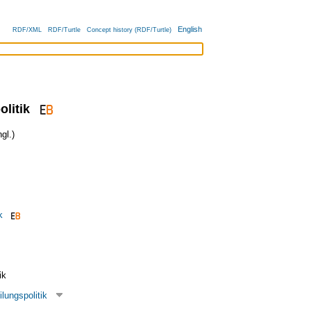
English
RDF/XML
RDF/Turtle
Concept history (RDF/Turtle)
litik
gl.)
k
ik
ilungspolitik