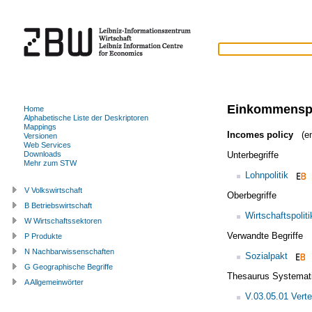
Einkommenspo
Home
Alphabetische Liste der Deskriptoren
Mappings
Incomes policy
(en
Versionen
Web Services
Unterbegriffe
Downloads
Mehr zum STW
Lohnpolitik
V Volkswirtschaft
Oberbegriffe
B Betriebswirtschaft
Wirtschaftspoliti
W Wirtschaftssektoren
Verwandte Begriffe
P Produkte
N Nachbarwissenschaften
Sozialpakt
G Geographische Begriffe
Thesaurus Systemat
A Allgemeinwörter
V.03.05.01 Verte