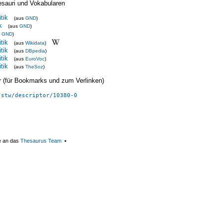
esauri und Vokabularen
tik
(aus
GND
)
k
(aus
GND
)
s
GND
)
tik
(aus
Wikidata
)
tik
(aus
DBpedia
)
tik
(aus
EuroVoc
)
tik
(aus
TheSoz
)
ier (für Bookmarks und zum Verlinken)
/stw/descriptor/10380-0
e an das
Thesaurus Team
▪