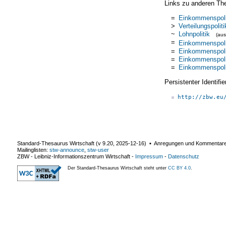
Links zu anderen Th
=
Einkommenspoli
>
Verteilungspoliti
~
Lohnpolitik
(au
=
Einkommenspoli
=
Einkommenspoli
=
Einkommenspoli
=
Einkommenspoli
Persistenter Identif
http://zbw.eu
Standard-Thesaurus Wirtschaft (v
9.20
,
2025-12-16
) ▪ Anregungen und Kommentar
Mailinglisten:
stw-announce
,
stw-user
ZBW - Leibniz-Informationszentrum Wirtschaft
-
Impressum
-
Datenschutz
Der Standard-Thesaurus Wirtschaft steht unter
CC BY 4.0
.