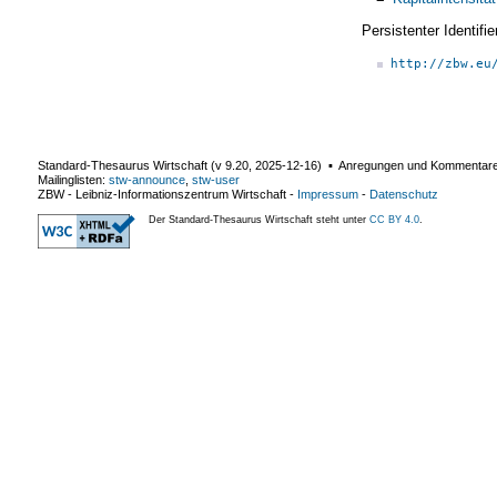
Persistenter Identif
http://zbw.eu
Standard-Thesaurus Wirtschaft (v
9.20
,
2025-12-16
) ▪ Anregungen und Kommentar
Mailinglisten:
stw-announce
,
stw-user
ZBW - Leibniz-Informationszentrum Wirtschaft
-
Impressum
-
Datenschutz
Der Standard-Thesaurus Wirtschaft steht unter
CC BY 4.0
.