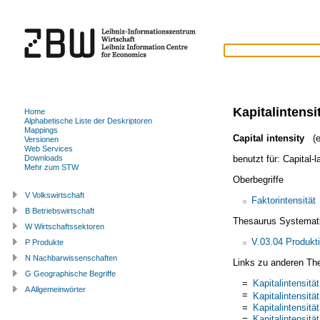
Kapitalintensi
Home
Alphabetische Liste der Deskriptoren
Mappings
Capital intensity
(e
Versionen
Web Services
benutzt für:
Capital-l
Downloads
Mehr zum STW
Oberbegriffe
V Volkswirtschaft
Faktorintensität
B Betriebswirtschaft
Thesaurus Systemat
W Wirtschaftssektoren
V.03.04 Produkt
P Produkte
N Nachbarwissenschaften
Links zu anderen Th
G Geographische Begriffe
=
Kapitalintensität
A Allgemeinwörter
=
Kapitalintensität
=
Kapitalintensität
=
Kapitalintensität