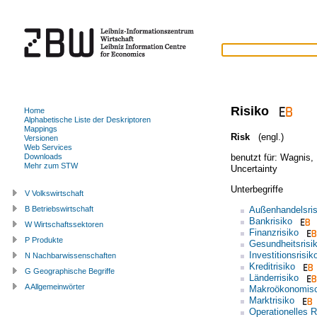
Risiko
Home
Alphabetische Liste der Deskriptoren
Mappings
Risk
(engl.)
Versionen
Web Services
benutzt für:
Wagnis
,
Downloads
Mehr zum STW
Uncertainty
Unterbegriffe
V Volkswirtschaft
Außenhandelsris
B Betriebswirtschaft
Bankrisiko
W Wirtschaftssektoren
Finanzrisiko
P Produkte
Gesundheitsrisi
Investitionsrisik
N Nachbarwissenschaften
Kreditrisiko
G Geographische Begriffe
Länderrisiko
A Allgemeinwörter
Makroökonomisc
Marktrisiko
Operationelles R