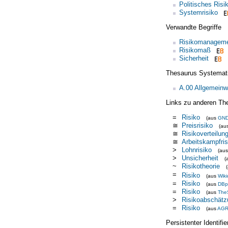
Politisches Risi
Systemrisiko
Verwandte Begriffe
Risikomanagem
Risikomaß
Sicherheit
Thesaurus Systemat
A.00 Allgemeinw
Links zu anderen Th
=
Risiko
(aus
GN
≅
Preisrisiko
(au
≅
Risikoverteilun
≅
Arbeitskampfris
>
Lohnrisiko
(au
>
Unsicherheit
(
~
Risikotheorie
=
Risiko
(aus
Wiki
=
Risiko
(aus
DBp
=
Risiko
(aus
The
>
Risikoabschätz
=
Risiko
(aus
AG
Persistenter Identif