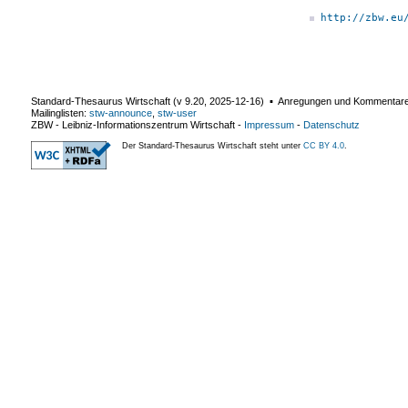
http://zbw.eu
Standard-Thesaurus Wirtschaft (v
9.20
,
2025-12-16
) ▪ Anregungen und Kommentar
Mailinglisten:
stw-announce
,
stw-user
ZBW - Leibniz-Informationszentrum Wirtschaft
-
Impressum
-
Datenschutz
Der Standard-Thesaurus Wirtschaft steht unter
CC BY 4.0
.