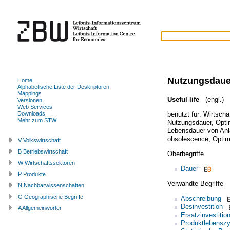
Nutzungsdaue
Home
Alphabetische Liste der Deskriptoren
Mappings
Useful life
(engl.)
Versionen
Web Services
benutzt für:
Wirtscha
Downloads
Mehr zum STW
Nutzungsdauer
,
Opti
Lebensdauer von An
obsolescence
,
Optim
V Volkswirtschaft
B Betriebswirtschaft
Oberbegriffe
W Wirtschaftssektoren
Dauer
P Produkte
Verwandte Begriffe
N Nachbarwissenschaften
G Geographische Begriffe
Abschreibung
Desinvestition
A Allgemeinwörter
Ersatzinvestitio
Produktlebenszy