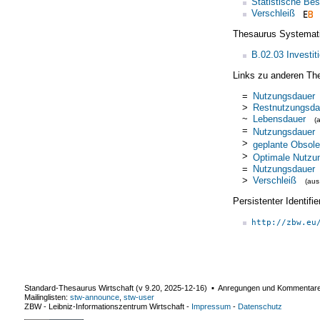
Statistische Be
Verschleiß
Thesaurus Systemat
B.02.03 Investi
Links zu anderen Th
=
Nutzungsdauer
>
Restnutzungsda
~
Lebensdauer
(
=
Nutzungsdauer
>
geplante Obsol
>
Optimale Nutzu
=
Nutzungsdauer
>
Verschleiß
(au
Persistenter Identif
http://zbw.eu
Standard-Thesaurus Wirtschaft (v
9.20
,
2025-12-16
) ▪ Anregungen und Kommentar
Mailinglisten:
stw-announce
,
stw-user
ZBW - Leibniz-Informationszentrum Wirtschaft
-
Impressum
-
Datenschutz