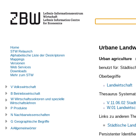
Urbane Landwi
Home
STW Relaunch
Alphabetische Liste der Deskriptoren
Urban agriculture
(
Mappings
Versionen
benutzt für:
Städtisc
Web Services
Downloads
Mehr zum STW
Oberbegriffe
Landwirtschaft
V Volkswirtschaft
Thesaurus Systemat
B Betriebswirtschaft
W Wirtschaftssektoren und spezielle
V.11.06.02 Stad
Wirtschaftslehren
W.01 Landwirtsc
P Produkte
N Nachbarwissenschaften
Links zu anderen Th
G Geographische Begriffe
=
Städtische Land
A Allgemeinwörter
Persistenter Identif