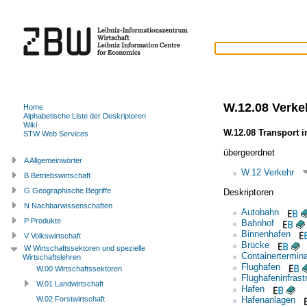
W.12.08 Verke
Home
Alphabetische Liste der Deskriptoren
Wiki
W.12.08 Transport i
STW Web Services
übergeordnet
A Allgemeinwörter
W.12 Verkehr
B Betriebswirtschaft
G Geographische Begriffe
Deskriptoren
N Nachbarwissenschaften
Autobahn
P Produkte
Bahnhof
Binnenhafen
V Volkswirtschaft
Brücke
W Wirtschaftssektoren und spezielle
Containertermina
Wirtschaftslehren
Flughafen
W.00 Wirtschaftssektoren
Flughafeninfrast
W.01 Landwirtschaft
Hafen
Hafenanlagen
W.02 Forstwirtschaft