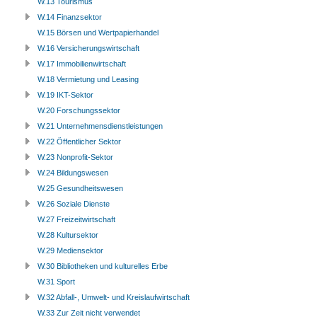
W.13 Tourismus
W.14 Finanzsektor
W.15 Börsen und Wertpapierhandel
W.16 Versicherungswirtschaft
W.17 Immobilienwirtschaft
W.18 Vermietung und Leasing
W.19 IKT-Sektor
W.20 Forschungssektor
W.21 Unternehmensdienstleistungen
W.22 Öffentlicher Sektor
W.23 Nonprofit-Sektor
W.24 Bildungswesen
W.25 Gesundheitswesen
W.26 Soziale Dienste
W.27 Freizeitwirtschaft
W.28 Kultursektor
W.29 Mediensektor
W.30 Bibliotheken und kulturelles Erbe
W.31 Sport
W.32 Abfall-, Umwelt- und Kreislaufwirtschaft
W.33 Zur Zeit nicht verwendet