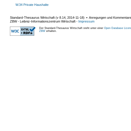
W.34 Private Haushalte
Standard-Thesaurus Wirtschaft (v
8.14
,
2014-11-18
) ▪ Anregungen und Kommentar
ZBW - Leibniz-Informationszentrum Wirtschaft
-
Impressum
Der Standard-Thesaurus Wirtschaft steht unter einer
Open Database Licen
ZBW
erhalten.