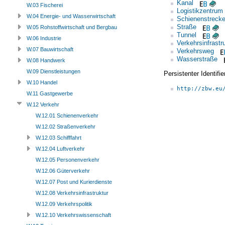
Kanal
W.03 Fischerei
Logistikzentrum
W.04 Energie- und Wasserwirtschaft
Schienenstreck
Straße
W.05 Rohstoffwirtschaft und Bergbau
Tunnel
W.06 Industrie
Verkehrsinfrastr
W.07 Bauwirtschaft
Verkehrsweg
Wasserstraße
W.08 Handwerk
W.09 Dienstleistungen
Persistenter Identif
W.10 Handel
http://zbw.eu
W.11 Gastgewerbe
W.12 Verkehr
W.12.01 Schienenverkehr
W.12.02 Straßenverkehr
W.12.03 Schifffahrt
W.12.04 Luftverkehr
W.12.05 Personenverkehr
W.12.06 Güterverkehr
W.12.07 Post und Kurierdienste
W.12.08 Verkehrsinfrastruktur
W.12.09 Verkehrspolitik
W.12.10 Verkehrswissenschaft