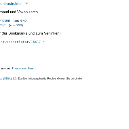
infrastruktur
esauri und Vokabularen
entrum
(aus
GND
)
rale
(aus
GND
)
ier (für Bookmarks und zum Verlinken)
/stw/descriptor/18617-4
e an das
Thesaurus Team
se (ODbL) 1.0
. Darüber hinausgehende Rechte können Sie durch die