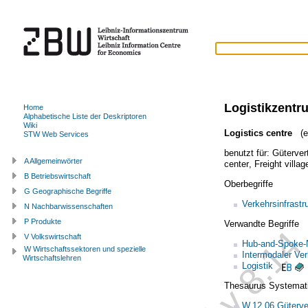
Logistikzentr
Home
Alphabetische Liste der Deskriptoren
Wiki
Logistics centre
(en
STW Web Services
benutzt für:
Güterver
A Allgemeinwörter
center
,
Freight villag
B Betriebswirtschaft
Oberbegriffe
G Geographische Begriffe
Verkehrsinfrastr
N Nachbarwissenschaften
P Produkte
Verwandte Begriffe
V Volkswirtschaft
Hub-and-Spoke-
W Wirtschaftssektoren und spezielle
Intermodaler Ver
Wirtschaftslehren
Logistik
Thesaurus Systemat
W.12.06 Güterve