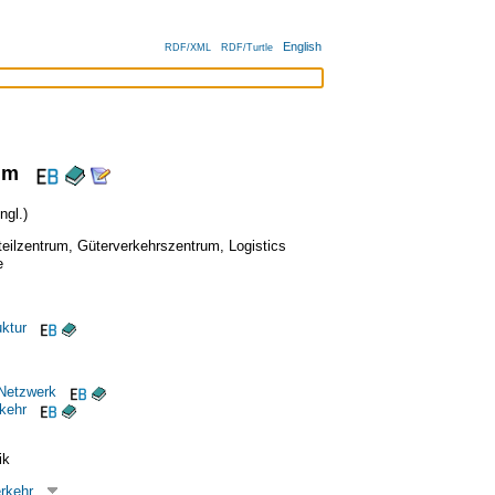
English
RDF/XML
RDF/Turtle
um
gl.)
teilzentrum
,
Güterverkehrszentrum
,
Logistics
e
uktur
Netzwerk
kehr
ik
rkehr