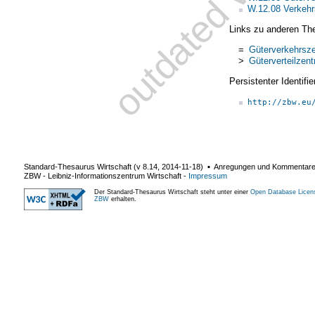
W.12.08 Verkehrs
Links zu anderen Th
=
Güterverkehrsz
>
Güterverteilzent
Persistenter Identif
http://zbw.eu
Standard-Thesaurus Wirtschaft (v
8.14
,
2014-11-18
) ▪ Anregungen und Kommentar
ZBW - Leibniz-Informationszentrum Wirtschaft
-
Impressum
Der Standard-Thesaurus Wirtschaft steht unter einer
Open Database Licen
ZBW
erhalten.