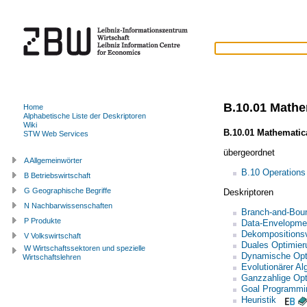
B.10.01 Math
Home
Alphabetische Liste der Deskriptoren
Wiki
B.10.01 Mathemati
STW Web Services
übergeordnet
A Allgemeinwörter
B.10 Operations
B Betriebswirtschaft
G Geographische Begriffe
Deskriptoren
N Nachbarwissenschaften
Branch-and-Bou
P Produkte
Data-Envelopme
Dekompositionsv
V Volkswirtschaft
Duales Optimie
W Wirtschaftssektoren und spezielle
Dynamische Opt
Wirtschaftslehren
Evolutionärer Al
Ganzzahlige Opt
Goal Programmi
Heuristik