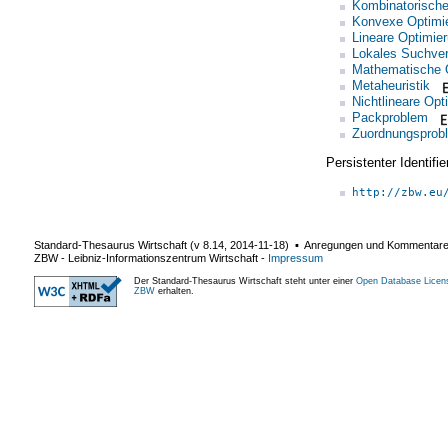
Kombinatorische
Konvexe Optimi
Lineare Optimie
Lokales Suchver
Mathematische 
Metaheuristik
Nichtlineare Opt
Packproblem
Zuordnungsprob
Persistenter Identif
http://zbw.eu
Standard-Thesaurus Wirtschaft (v
8.14
,
2014-11-18
) ▪ Anregungen und Kommentar
ZBW - Leibniz-Informationszentrum Wirtschaft
-
Impressum
Der Standard-Thesaurus Wirtschaft steht unter einer
Open Database Licen
ZBW
erhalten.