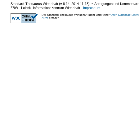
Standard-Thesaurus Wirtschaft (v
8.14
,
2014-11-18
) ▪ Anregungen und Kommentar
ZBW - Leibniz-Informationszentrum Wirtschaft
-
Impressum
Der Standard-Thesaurus Wirtschaft steht unter einer
Open Database Licen
ZBW
erhalten.