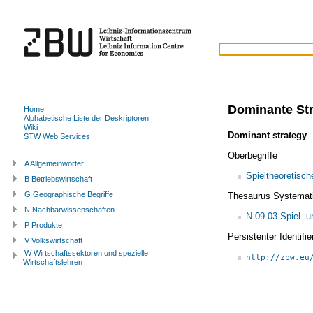
Dominante Str
Home
Alphabetische Liste der Deskriptoren
Wiki
Dominant strategy
STW Web Services
Oberbegriffe
A Allgemeinwörter
Spieltheoretisc
B Betriebswirtschaft
G Geographische Begriffe
Thesaurus Systemat
N Nachbarwissenschaften
N.09.03 Spiel- u
P Produkte
Persistenter Identif
V Volkswirtschaft
W Wirtschaftssektoren und spezielle
http://zbw.eu
Wirtschaftslehren