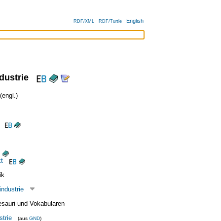
English
RDF/XML
RDF/Turtle
dustrie
engl.)
t
ik
ndustrie
esauri und Vokabularen
strie
(aus
GND
)