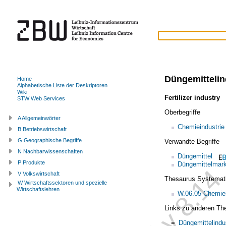
Düngemittelin
Home
Alphabetische Liste der Deskriptoren
Wiki
Fertilizer industry
(
STW Web Services
Oberbegriffe
A Allgemeinwörter
Chemieindustrie
B Betriebswirtschaft
G Geographische Begriffe
Verwandte Begriffe
N Nachbarwissenschaften
Düngemittel
P Produkte
Düngemittelmark
V Volkswirtschaft
Thesaurus Systemat
W Wirtschaftssektoren und spezielle
Wirtschaftslehren
W.06.05 Chemiei
Links zu anderen Th
=
Düngemittelindu