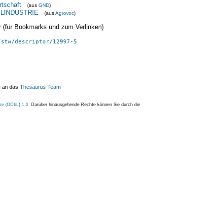
rtschaft
(aus
GND
)
LINDUSTRIE
(aus
Agrovoc
)
ier (für Bookmarks und zum Verlinken)
/stw/descriptor/12997-5
e an das
Thesaurus Team
se (ODbL) 1.0
. Darüber hinausgehende Rechte können Sie durch die