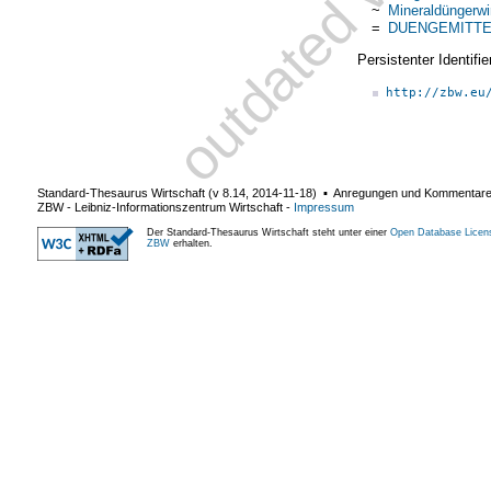
~
Mineraldüngerwi
=
DUENGEMITTE
Persistenter Identif
http://zbw.eu
Standard-Thesaurus Wirtschaft (v
8.14
,
2014-11-18
) ▪ Anregungen und Kommentar
ZBW - Leibniz-Informationszentrum Wirtschaft
-
Impressum
Der Standard-Thesaurus Wirtschaft steht unter einer
Open Database Licen
ZBW
erhalten.