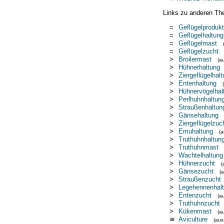
Links zu anderen Th
=
Geflügelprodukt
=
Geflügelhaltung
=
Geflügelmast
=
Geflügelzucht
>
Broilermast
(a
>
Hühnerhaltung
>
Ziergeflügelhal
>
Entenhaltung
>
Hühnervögelha
>
Perlhuhnhaltun
>
Straußenhaltun
>
Gänsehaltung
>
Ziergeflügelzuc
>
Emuhaltung
(
>
Truthuhnhaltun
>
Truthuhnmast
>
Wachtelhaltung
>
Hühnerzucht
(
>
Gänsezucht
(
>
Straußenzucht
>
Legehennenhal
>
Entenzucht
(a
>
Truthuhnzucht
>
Kükenmast
(a
≅
Aviculture
(au