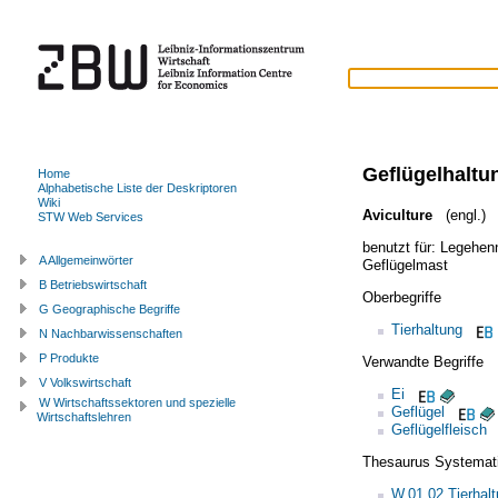
Geflügelhaltu
Home
Alphabetische Liste der Deskriptoren
Wiki
Aviculture
(engl.)
STW Web Services
benutzt für:
Legehen
A Allgemeinwörter
Geflügelmast
B Betriebswirtschaft
Oberbegriffe
G Geographische Begriffe
Tierhaltung
N Nachbarwissenschaften
P Produkte
Verwandte Begriffe
V Volkswirtschaft
Ei
W Wirtschaftssektoren und spezielle
Geflügel
Wirtschaftslehren
Geflügelfleisch
Thesaurus Systemat
W.01.02 Tierhal