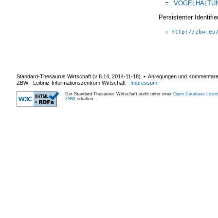
=
VOGELHALTU
Persistenter Identif
http://zbw.eu
Standard-Thesaurus Wirtschaft (v
8.14
,
2014-11-18
) ▪ Anregungen und Kommentar
ZBW - Leibniz-Informationszentrum Wirtschaft
-
Impressum
Der Standard-Thesaurus Wirtschaft steht unter einer
Open Database Licen
ZBW
erhalten.