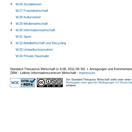
W.26 Sozialwesen
W.27 Freizeitwirtschaft
W.28 Kultursektor
W.29 Medienwirtschaft
W.30 Informationswirtschaft
W.31 Sport
W.32 Abfallwirtschaft und Recycling
W.33 Umweltschutzsektor
W.34 Private Haushalte
Standard-Thesaurus Wirtschaft (v
8.08
,
2011-06-30
) ▪ Anregungen und Kommentar
ZBW - Leibniz-Informationszentrum Wirtschaft
-
Impressum
Der Standard-Thesaurus Wirtschaft steht unter einer
Weitergabe unter gleichen Bedingungen 3.0 Deutschl
erhalten.