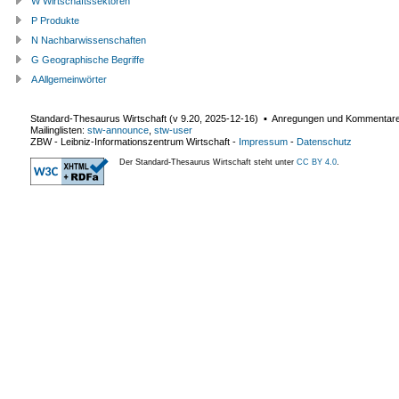
W Wirtschaftssektoren
P Produkte
N Nachbarwissenschaften
G Geographische Begriffe
A Allgemeinwörter
Standard-Thesaurus Wirtschaft (v
9.20
,
2025-12-16
) ▪ Anregungen und Kommentar
Mailinglisten:
stw-announce
,
stw-user
ZBW - Leibniz-Informationszentrum Wirtschaft
-
Impressum
-
Datenschutz
Der Standard-Thesaurus Wirtschaft steht unter
CC BY 4.0
.