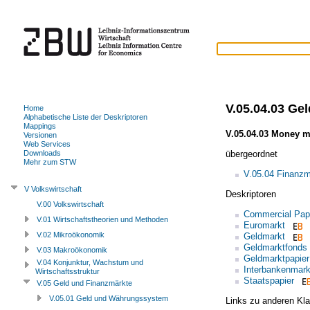
V.05.04.03 Ge
Home
Alphabetische Liste der Deskriptoren
Mappings
V.05.04.03 Money m
Versionen
Web Services
übergeordnet
Downloads
Mehr zum STW
V.05.04 Finanzm
V Volkswirtschaft
Deskriptoren
V.00 Volkswirtschaft
Commercial Pap
V.01 Wirtschaftstheorien und Methoden
Euromarkt
V.02 Mikroökonomik
Geldmarkt
Geldmarktfonds
V.03 Makroökonomik
Geldmarktpapier
V.04 Konjunktur, Wachstum und
Interbankenmark
Wirtschaftsstruktur
Staatspapier
V.05 Geld und Finanzmärkte
V.05.01 Geld und Währungssystem
Links zu anderen Kla