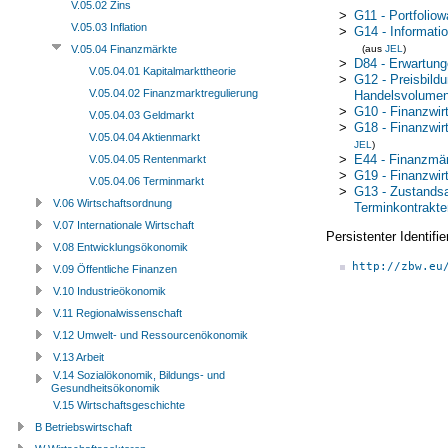
V.05.02 Zins
>
G11 - Portfoliow
V.05.03 Inflation
>
G14 - Informatio
(aus
JEL
)
V.05.04 Finanzmärkte
>
D84 - Erwartung
V.05.04.01 Kapitalmarkttheorie
>
G12 - Preisbildu
V.05.04.02 Finanzmarktregulierung
Handelsvolumen
>
G10 - Finanzwir
V.05.04.03 Geldmarkt
>
G18 - Finanzwir
V.05.04.04 Aktienmarkt
JEL
)
>
E44 - Finanzmä
V.05.04.05 Rentenmarkt
>
G19 - Finanzwir
V.05.04.06 Terminmarkt
>
G13 - Zustandsa
V.06 Wirtschaftsordnung
Terminkontrakte
V.07 Internationale Wirtschaft
Persistenter Identif
V.08 Entwicklungsökonomik
http://zbw.eu
V.09 Öffentliche Finanzen
V.10 Industrieökonomik
V.11 Regionalwissenschaft
V.12 Umwelt- und Ressourcenökonomik
V.13 Arbeit
V.14 Sozialökonomik, Bildungs- und
Gesundheitsökonomik
V.15 Wirtschaftsgeschichte
B Betriebswirtschaft