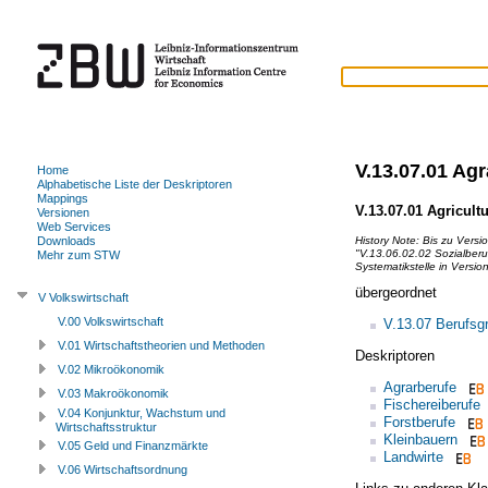
V.13.07.01 Ag
Home
Alphabetische Liste der Deskriptoren
Mappings
V.13.07.01 Agricult
Versionen
Web Services
History Note:
Bis zu Versi
Downloads
"V.13.06.02.02 Sozialberu
Mehr zum STW
Systematikstelle in Versio
übergeordnet
V Volkswirtschaft
V.00 Volkswirtschaft
V.13.07 Berufsg
V.01 Wirtschaftstheorien und Methoden
Deskriptoren
V.02 Mikroökonomik
Agrarberufe
V.03 Makroökonomik
Fischereiberufe
V.04 Konjunktur, Wachstum und
Forstberufe
Wirtschaftsstruktur
Kleinbauern
V.05 Geld und Finanzmärkte
Landwirte
V.06 Wirtschaftsordnung