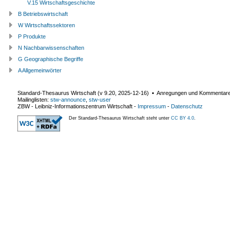
V.15 Wirtschaftsgeschichte
B Betriebswirtschaft
W Wirtschaftssektoren
P Produkte
N Nachbarwissenschaften
G Geographische Begriffe
A Allgemeinwörter
Standard-Thesaurus Wirtschaft (v
9.20
,
2025-12-16
) ▪ Anregungen und Kommentar
Mailinglisten:
stw-announce
,
stw-user
ZBW - Leibniz-Informationszentrum Wirtschaft
-
Impressum
-
Datenschutz
Der Standard-Thesaurus Wirtschaft steht unter
CC BY 4.0
.