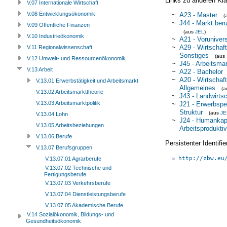
Links zu anderen Kla
V.07 Internationale Wirtschaft
V.08 Entwicklungsökonomik
~
A23 - Master
(
~
J44 - Markt beru
V.09 Öffentliche Finanzen
(aus
JEL
)
V.10 Industrieökonomik
~
A21 - Vorunivers
~
A29 - Wirtschaf
V.11 Regionalwissenschaft
Sonstiges
(aus
V.12 Umwelt- und Ressourcenökonomik
~
J45 - Arbeitsmar
V.13 Arbeit
~
A22 - Bachelor
~
A20 - Wirtschaf
V.13.01 Erwerbstätigkeit und Arbeitsmarkt
Allgemeines
(
V.13.02 Arbeitsmarkttheorie
~
J43 - Landwirtsc
V.13.03 Arbeitsmarktpolitik
~
J21 - Erwerbspe
Struktur
(aus
JE
V.13.04 Lohn
~
J24 - Humankapit
V.13.05 Arbeitsbeziehungen
Arbeitsproduktiv
V.13.06 Berufe
Persistenter Identif
V.13.07 Berufsgruppen
http://zbw.eu
V.13.07.01 Agrarberufe
V.13.07.02 Technische und
Fertigungsberufe
V.13.07.03 Verkehrsberufe
V.13.07.04 Dienstleistungsberufe
V.13.07.05 Akademische Berufe
V.14 Sozialökonomik, Bildungs- und
Gesundheitsökonomik