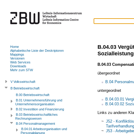
B.04.03 Vergü
Home
Alphabetische Liste der Deskriptoren
Sozialleistun
Mappings
Versionen
Web Services
B.04.03 Compensati
Downloads
Mehr zum STW
übergeordnet
B.04 Personalm
V Volkswirtschaft
B Betriebswirtschaft
untergeordnet
B.00 Betriebswirtschaft
B.04.03.01 Verg
B.01 Unternehmensführung und
B.04.03.02 Sozia
Unternehmensorganisation
B.02 Investition und Finanzierung
Links zu anderen Kla
B.03 Betriebswirtschaftliches
Rechnungswesen
~
J52 - Konfliktlö
B.04 Personalmanagement
Tarifverhandlun
B.04.01 Arbeitsorganisation und
~
J53 - Arbeitgeb
Personalplanung