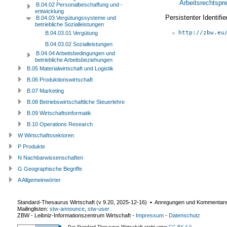
Arbeitsrechtspr
B.04.02 Personalbeschaffung und -
entwicklung
Persistenter Identif
B.04.03 Vergütungssysteme und
betriebliche Sozialleistungen
http://zbw.eu
B.04.03.01 Vergütung
B.04.03.02 Sozialleistungen
B.04.04 Arbeitsbedingungen und
betriebliche Arbeitsbeziehungen
B.05 Materialwirtschaft und Logistik
B.06 Produktionswirtschaft
B.07 Marketing
B.08 Betriebswirtschaftliche Steuerlehre
B.09 Wirtschaftsinformatik
B.10 Operations Research
W Wirtschaftssektoren
P Produkte
N Nachbarwissenschaften
G Geographische Begriffe
A Allgemeinwörter
Standard-Thesaurus Wirtschaft (v
9.20
,
2025-12-16
) ▪ Anregungen und Kommentar
Mailinglisten:
stw-announce
,
stw-user
ZBW - Leibniz-Informationszentrum Wirtschaft
-
Impressum
-
Datenschutz
Der Standard-Thesaurus Wirtschaft steht unter
CC BY 4.0
.