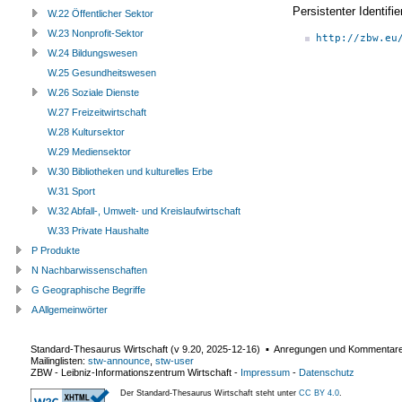
Persistenter Identif
W.22 Öffentlicher Sektor
W.23 Nonprofit-Sektor
http://zbw.eu
W.24 Bildungswesen
W.25 Gesundheitswesen
W.26 Soziale Dienste
W.27 Freizeitwirtschaft
W.28 Kultursektor
W.29 Mediensektor
W.30 Bibliotheken und kulturelles Erbe
W.31 Sport
W.32 Abfall-, Umwelt- und Kreislaufwirtschaft
W.33 Private Haushalte
P Produkte
N Nachbarwissenschaften
G Geographische Begriffe
A Allgemeinwörter
Standard-Thesaurus Wirtschaft (v
9.20
,
2025-12-16
) ▪ Anregungen und Kommentar
Mailinglisten:
stw-announce
,
stw-user
ZBW - Leibniz-Informationszentrum Wirtschaft
-
Impressum
-
Datenschutz
Der Standard-Thesaurus Wirtschaft steht unter
CC BY 4.0
.