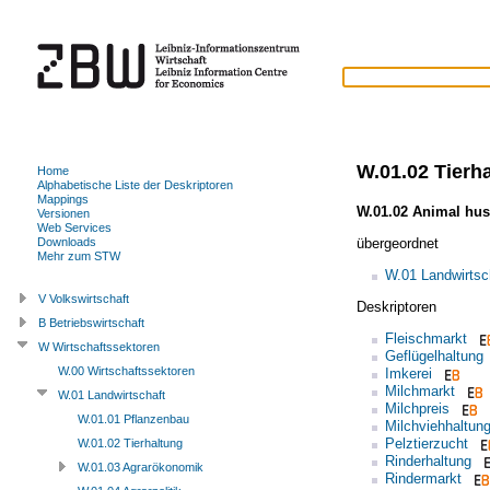
W.01.02 Tierh
Home
Alphabetische Liste der Deskriptoren
Mappings
W.01.02 Animal hu
Versionen
Web Services
übergeordnet
Downloads
Mehr zum STW
W.01 Landwirtsc
V Volkswirtschaft
Deskriptoren
B Betriebswirtschaft
Fleischmarkt
W Wirtschaftssektoren
Geflügelhaltung
W.00 Wirtschaftssektoren
Imkerei
Milchmarkt
W.01 Landwirtschaft
Milchpreis
W.01.01 Pflanzenbau
Milchviehhaltun
Pelztierzucht
W.01.02 Tierhaltung
Rinderhaltung
W.01.03 Agrarökonomik
Rindermarkt