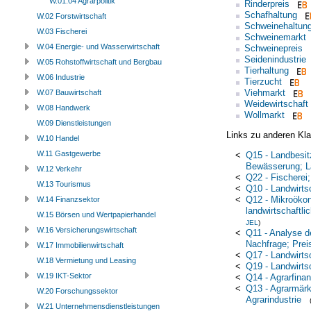
W.01.04 Agrarpolitik
Rinderpreis
Schafhaltung
W.02 Forstwirtschaft
Schweinehaltun
W.03 Fischerei
Schweinemarkt
W.04 Energie- und Wasserwirtschaft
Schweinepreis
Seidenindustrie
W.05 Rohstoffwirtschaft und Bergbau
Tierhaltung
W.06 Industrie
Tierzucht
Viehmarkt
W.07 Bauwirtschaft
Weidewirtschaft
W.08 Handwerk
Wollmarkt
W.09 Dienstleistungen
Links zu anderen Kla
W.10 Handel
W.11 Gastgewerbe
<
Q15 - Landbesi
Bewässerung; L
W.12 Verkehr
<
Q22 - Fischerei;
W.13 Tourismus
<
Q10 - Landwirts
<
Q12 - Mikroökon
W.14 Finanzsektor
landwirtschaftli
W.15 Börsen und Wertpapierhandel
JEL
)
W.16 Versicherungswirtschaft
<
Q11 - Analyse d
Nachfrage; Prei
W.17 Immobilienwirtschaft
<
Q17 - Landwirtsc
W.18 Vermietung und Leasing
<
Q19 - Landwirts
W.19 IKT-Sektor
<
Q14 - Agrarfina
<
Q13 - Agrarmärk
W.20 Forschungssektor
Agrarindustrie
W.21 Unternehmensdienstleistungen