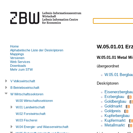
W.05.01.01 Er
Home
Alphabetische Liste der Deskriptoren
Mappings
W.05.01.01 Metal M
Versionen
Web Services
übergeordnet
Downloads
Mehr zum STW
W.05.01 Bergba
V Volkswirtschaft
Deskriptoren
B Betriebswirtschaft
Eisenerzbergba
W Wirtschaftssektoren
Erzbergbau
W.00 Wirtschaftssektoren
Goldbergbau
Goldmarkt
W.01 Landwirtschaft
Goldpreis
W.02 Forstwirtschaft
Kupferbergbau
Kupfermarkt
W.03 Fischerei
Metallmarkt
W.04 Energie- und Wasserwirtschaft