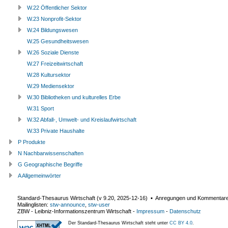
W.22 Öffentlicher Sektor
W.23 Nonprofit-Sektor
W.24 Bildungswesen
W.25 Gesundheitswesen
W.26 Soziale Dienste
W.27 Freizeitwirtschaft
W.28 Kultursektor
W.29 Mediensektor
W.30 Bibliotheken und kulturelles Erbe
W.31 Sport
W.32 Abfall-, Umwelt- und Kreislaufwirtschaft
W.33 Private Haushalte
P Produkte
N Nachbarwissenschaften
G Geographische Begriffe
A Allgemeinwörter
Standard-Thesaurus Wirtschaft (v
9.20
,
2025-12-16
) ▪ Anregungen und Kommentar
Mailinglisten:
stw-announce
,
stw-user
ZBW - Leibniz-Informationszentrum Wirtschaft
-
Impressum
-
Datenschutz
Der Standard-Thesaurus Wirtschaft steht unter
CC BY 4.0
.