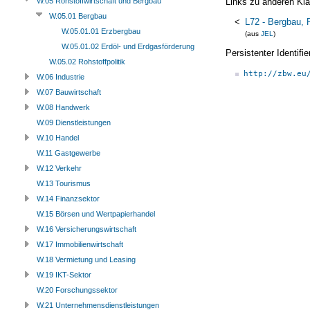
Links zu anderen Kla
W.05 Rohstoffwirtschaft und Bergbau
W.05.01 Bergbau
<
L72 - Bergbau, 
W.05.01.01 Erzbergbau
(aus
JEL
)
W.05.01.02 Erdöl- und Erdgasförderung
Persistenter Identif
W.05.02 Rohstoffpolitik
http://zbw.eu
W.06 Industrie
W.07 Bauwirtschaft
W.08 Handwerk
W.09 Dienstleistungen
W.10 Handel
W.11 Gastgewerbe
W.12 Verkehr
W.13 Tourismus
W.14 Finanzsektor
W.15 Börsen und Wertpapierhandel
W.16 Versicherungswirtschaft
W.17 Immobilienwirtschaft
W.18 Vermietung und Leasing
W.19 IKT-Sektor
W.20 Forschungssektor
W.21 Unternehmensdienstleistungen