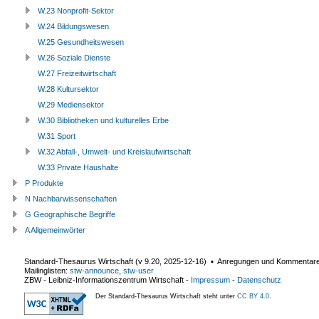
W.23 Nonprofit-Sektor
W.24 Bildungswesen
W.25 Gesundheitswesen
W.26 Soziale Dienste
W.27 Freizeitwirtschaft
W.28 Kultursektor
W.29 Mediensektor
W.30 Bibliotheken und kulturelles Erbe
W.31 Sport
W.32 Abfall-, Umwelt- und Kreislaufwirtschaft
W.33 Private Haushalte
P Produkte
N Nachbarwissenschaften
G Geographische Begriffe
A Allgemeinwörter
Standard-Thesaurus Wirtschaft (v
9.20
,
2025-12-16
) ▪ Anregungen und Kommentar
Mailinglisten:
stw-announce
,
stw-user
ZBW - Leibniz-Informationszentrum Wirtschaft
-
Impressum
-
Datenschutz
Der Standard-Thesaurus Wirtschaft steht unter
CC BY 4.0
.