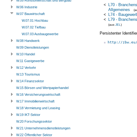
W.05 Rohstoffwirtschaft und Bergbau
<
L70 - Branchens
W.06 Industrie
Allgemeines
(
W.07 Bauwirtschaft
<
L74 - Baugewer
<
L79 - Branchens
W.07.01 Hochbau
(aus
JEL
)
W.07.02 Tiefbau
Persistenter Identif
W.07.03 Ausbaugewerbe
W.08 Handwerk
http://zbw.eu
W.09 Dienstleistungen
W.10 Handel
W.11 Gastgewerbe
W.12 Verkehr
W.13 Tourismus
W.14 Finanzsektor
W.15 Börsen und Wertpapierhandel
W.16 Versicherungswirtschaft
W.17 Immobilienwirtschaft
W.18 Vermietung und Leasing
W.19 IKT-Sektor
W.20 Forschungssektor
W.21 Unternehmensdienstleistungen
W.22 Öffentlicher Sektor