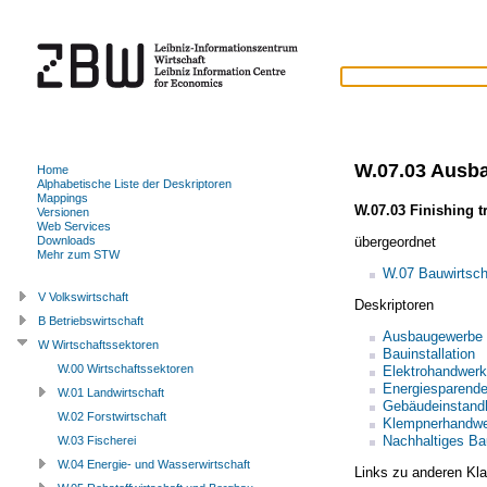
W.07.03 Ausb
Home
Alphabetische Liste der Deskriptoren
Mappings
W.07.03 Finishing t
Versionen
Web Services
übergeordnet
Downloads
Mehr zum STW
W.07 Bauwirtsch
V Volkswirtschaft
Deskriptoren
B Betriebswirtschaft
Ausbaugewerbe
W Wirtschaftssektoren
Bauinstallation
W.00 Wirtschaftssektoren
Elektrohandwerk
Energiesparend
W.01 Landwirtschaft
Gebäudeinstand
W.02 Forstwirtschaft
Klempnerhandw
Nachhaltiges B
W.03 Fischerei
W.04 Energie- und Wasserwirtschaft
Links zu anderen Kla