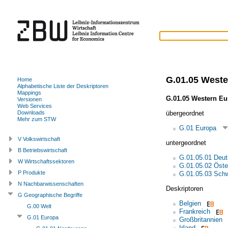
G.01.05 West
Home
Alphabetische Liste der Deskriptoren
Mappings
G.01.05 Western Eu
Versionen
Web Services
übergeordnet
Downloads
Mehr zum STW
G.01 Europa
V Volkswirtschaft
untergeordnet
B Betriebswirtschaft
G.01.05.01 Deut
W Wirtschaftssektoren
G.01.05.02 Öste
P Produkte
G.01.05.03 Sch
N Nachbarwissenschaften
Deskriptoren
G Geographische Begriffe
Belgien
G.00 Welt
Frankreich
G.01 Europa
Großbritannien
Irland