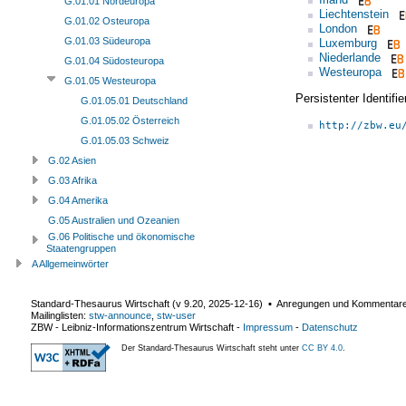
G.01.01 Nordeuropa
Liechtenstein
G.01.02 Osteuropa
London
G.01.03 Südeuropa
Luxemburg
Niederlande
G.01.04 Südosteuropa
Westeuropa
G.01.05 Westeuropa
Persistenter Identif
G.01.05.01 Deutschland
G.01.05.02 Österreich
http://zbw.eu
G.01.05.03 Schweiz
G.02 Asien
G.03 Afrika
G.04 Amerika
G.05 Australien und Ozeanien
G.06 Politische und ökonomische
Staatengruppen
A Allgemeinwörter
Standard-Thesaurus Wirtschaft (v
9.20
,
2025-12-16
) ▪ Anregungen und Kommentar
Mailinglisten:
stw-announce
,
stw-user
ZBW - Leibniz-Informationszentrum Wirtschaft
-
Impressum
-
Datenschutz
Der Standard-Thesaurus Wirtschaft steht unter
CC BY 4.0
.