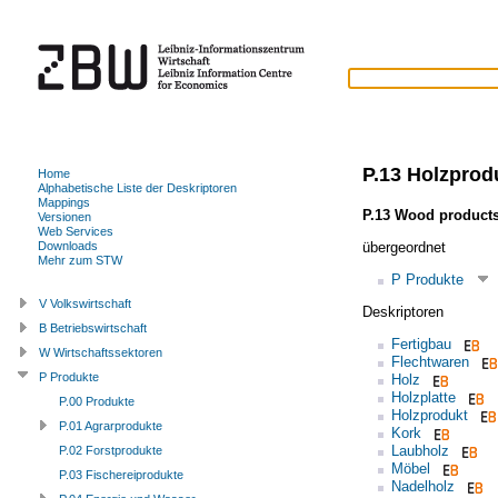
P.13 Holzprod
Home
Alphabetische Liste der Deskriptoren
Mappings
P.13 Wood product
Versionen
Web Services
übergeordnet
Downloads
Mehr zum STW
P Produkte
V Volkswirtschaft
Deskriptoren
B Betriebswirtschaft
Fertigbau
W Wirtschaftssektoren
Flechtwaren
P Produkte
Holz
Holzplatte
P.00 Produkte
Holzprodukt
P.01 Agrarprodukte
Kork
Laubholz
P.02 Forstprodukte
Möbel
P.03 Fischereiprodukte
Nadelholz