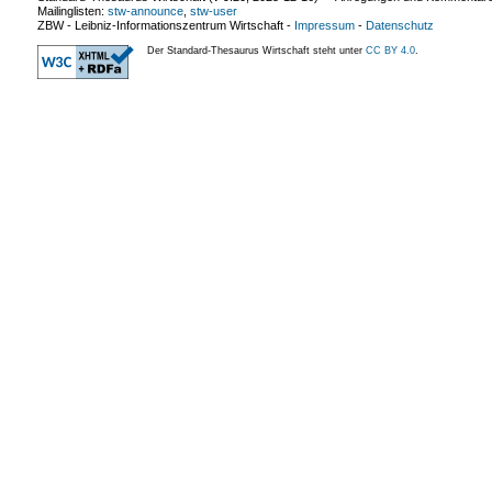
Mailinglisten:
stw-announce
,
stw-user
ZBW - Leibniz-Informationszentrum Wirtschaft
-
Impressum
-
Datenschutz
Der Standard-Thesaurus Wirtschaft steht unter
CC BY 4.0
.