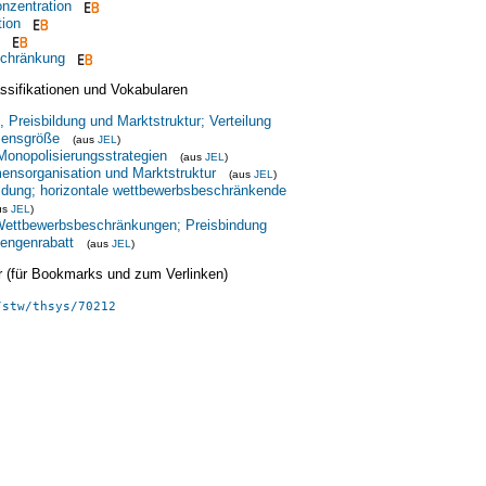
nzentration
tion
chränkung
ssifikationen und Vokabularen
, Preisbildung und Marktstruktur; Verteilung
mensgröße
(aus
JEL
)
Monopolisierungsstrategien
(aus
JEL
)
ensorganisation und Marktstruktur
(aus
JEL
)
ldung; horizontale wettbewerbsbeschränkende
us
JEL
)
 Wettbewerbsbeschränkungen; Preisbindung
engenrabatt
(aus
JEL
)
ier (für Bookmarks und zum Verlinken)
/stw/thsys/70212