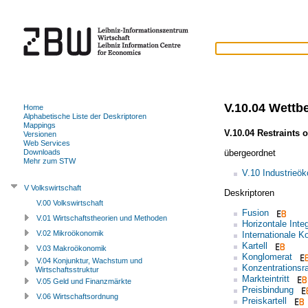
V.10.04 Wett
Home
Alphabetische Liste der Deskriptoren
Mappings
V.10.04 Restraints 
Versionen
Web Services
übergeordnet
Downloads
Mehr zum STW
V.10 Industrieö
V Volkswirtschaft
Deskriptoren
V.00 Volkswirtschaft
Fusion
V.01 Wirtschaftstheorien und Methoden
Horizontale Inte
V.02 Mikroökonomik
Internationale K
Kartell
V.03 Makroökonomik
Konglomerat
V.04 Konjunktur, Wachstum und
Konzentrationsr
Wirtschaftsstruktur
Markteintritt
V.05 Geld und Finanzmärkte
Preisbindung
V.06 Wirtschaftsordnung
Preiskartell