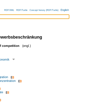
English
RDF/XML
RDF/Turtle
Concept history (RDF/Turtle)
bewerbsbeschränkung
of competition
(engl.)
konomik
gration
onzentration
ate