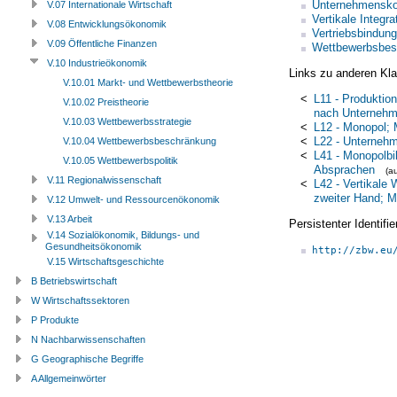
Unternehmensko
V.07 Internationale Wirtschaft
Vertikale Integra
V.08 Entwicklungsökonomik
Vertriebsbindung
V.09 Öffentliche Finanzen
Wettbewerbsbes
V.10 Industrieökonomik
Links zu anderen Kla
V.10.01 Markt- und Wettbewerbstheorie
<
L11 - Produktion
V.10.02 Preistheorie
nach Unterneh
V.10.03 Wettbewerbsstrategie
<
L12 - Monopol; 
<
L22 - Unternehm
V.10.04 Wettbewerbsbeschränkung
<
L41 - Monopolbi
V.10.05 Wettbewerbspolitik
Absprachen
(a
V.11 Regionalwissenschaft
<
L42 - Vertikale
zweiter Hand; M
V.12 Umwelt- und Ressourcenökonomik
V.13 Arbeit
Persistenter Identif
V.14 Sozialökonomik, Bildungs- und
Gesundheitsökonomik
http://zbw.eu
V.15 Wirtschaftsgeschichte
B Betriebswirtschaft
W Wirtschaftssektoren
P Produkte
N Nachbarwissenschaften
G Geographische Begriffe
A Allgemeinwörter