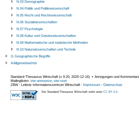
N.03 Demographie
N.04 Politik und Politikwissenschaft
N.05 Recht und Rechtswissenschaft
N.06 Sozialwissenschaften
N.07 Psychologie
N.08 Kultur und Geisteswissenschaften
N.09 Mathematische und statistische Methoden
N.10 Naturwissenschaften und Technik
G Geographische Begriffe
A Allgemeinwörter
Standard-Thesaurus Wirtschaft (v
9.20
,
2025-12-16
) ▪ Anregungen und Kommentar
Mailinglisten:
stw-announce
,
stw-user
ZBW - Leibniz-Informationszentrum Wirtschaft
-
Impressum
-
Datenschutz
Der Standard-Thesaurus Wirtschaft steht unter
CC BY 4.0
.