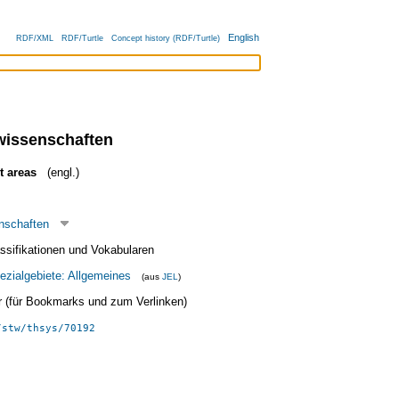
English
RDF/XML
RDF/Turtle
Concept history (RDF/Turtle)
wissenschaften
t areas
(engl.)
nschaften
ssifikationen und Vokabularen
ezialgebiete: Allgemeines
(aus
JEL
)
ier (für Bookmarks und zum Verlinken)
/stw/thsys/70192