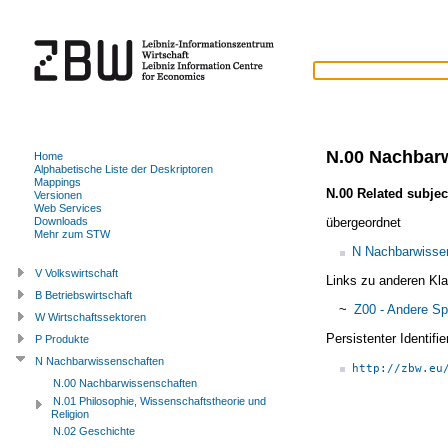
N.00 Nachbar
Home
Alphabetische Liste der Deskriptoren
Mappings
N.00 Related subjec
Versionen
Web Services
übergeordnet
Downloads
Mehr zum STW
N Nachbarwisse
V Volkswirtschaft
Links zu anderen Kla
B Betriebswirtschaft
~
Z00 - Andere Sp
W Wirtschaftssektoren
Persistenter Identif
P Produkte
N Nachbarwissenschaften
http://zbw.eu
N.00 Nachbarwissenschaften
N.01 Philosophie, Wissenschaftstheorie und
Religion
N.02 Geschichte