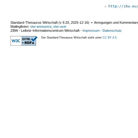
http://zbw.eu
Standard-Thesaurus Wirtschaft (v
9.20
,
2025-12-16
) ▪ Anregungen und Kommentar
Mailinglisten:
stw-announce
,
stw-user
ZBW - Leibniz-Informationszentrum Wirtschaft
-
Impressum
-
Datenschutz
Der Standard-Thesaurus Wirtschaft steht unter
CC BY 4.0
.