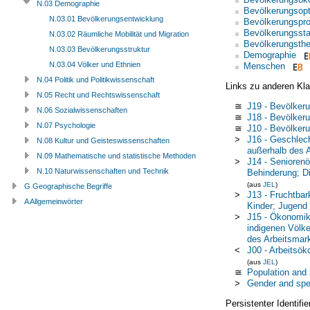
N.03 Demographie
Bevölkerungsop
N.03.01 Bevölkerungsentwicklung
Bevölkerungspr
Bevölkerungsstat
N.03.02 Räumliche Mobilität und Migration
Bevölkerungsthe
N.03.03 Bevölkerungsstruktur
Demographie
N.03.04 Völker und Ethnien
Menschen
N.04 Politik und Politikwissenschaft
Links zu anderen Kla
N.05 Recht und Rechtswissenschaft
≅
J19 - Bevölker
N.06 Sozialwissenschaften
≅
J18 - Bevölker
N.07 Psychologie
≅
J10 - Bevölker
>
J16 - Geschlec
N.08 Kultur und Geisteswissenschaften
außerhalb des 
N.09 Mathematische und statistische Methoden
>
J14 - Senioren
N.10 Naturwissenschaften und Technik
Behinderung; D
(aus
JEL
)
G Geographische Begriffe
>
J13 - Fruchtbar
A Allgemeinwörter
Kinder; Jugend
>
J15 - Ökonomik
indigenen Völke
des Arbeitsmar
<
J00 - Arbeitsö
(aus
JEL
)
≅
Population and 
>
Gender and spec
Persistenter Identif