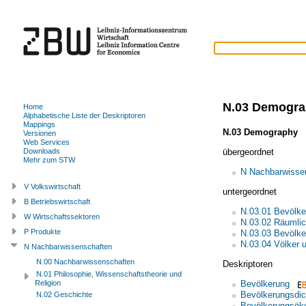
N.03 Demogra
Home
Alphabetische Liste der Deskriptoren
Mappings
N.03 Demography
(
Versionen
Web Services
übergeordnet
Downloads
Mehr zum STW
N Nachbarwisse
V Volkswirtschaft
untergeordnet
B Betriebswirtschaft
N.03.01 Bevölke
W Wirtschaftssektoren
N.03.02 Räumlich
P Produkte
N.03.03 Bevölke
N.03.04 Völker 
N Nachbarwissenschaften
N.00 Nachbarwissenschaften
Deskriptoren
N.01 Philosophie, Wissenschaftstheorie und
Bevölkerung
Religion
Bevölkerungsdic
N.02 Geschichte
Bevölkerungsök