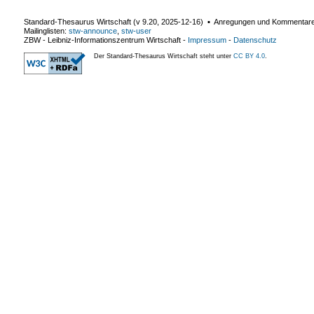
Standard-Thesaurus Wirtschaft (v
9.20
,
2025-12-16
) ▪ Anregungen und Kommentar
Mailinglisten:
stw-announce
,
stw-user
ZBW - Leibniz-Informationszentrum Wirtschaft
-
Impressum
-
Datenschutz
Der Standard-Thesaurus Wirtschaft steht unter
CC BY 4.0
.