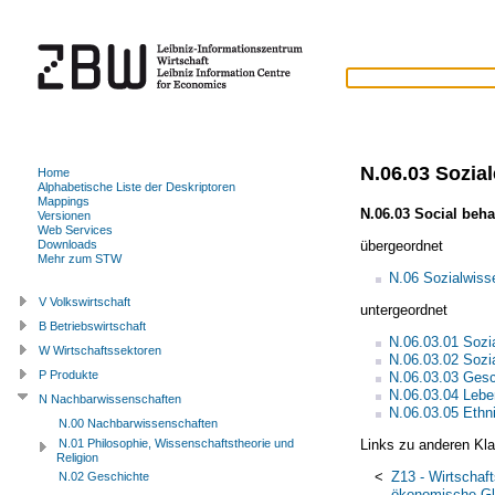
N.06.03 Sozial
Home
Alphabetische Liste der Deskriptoren
Mappings
N.06.03 Social beha
Versionen
Web Services
übergeordnet
Downloads
Mehr zum STW
N.06 Sozialwiss
V Volkswirtschaft
untergeordnet
B Betriebswirtschaft
N.06.03.01 Sozi
W Wirtschaftssektoren
N.06.03.02 Sozi
P Produkte
N.06.03.03 Gesc
N.06.03.04 Leben
N Nachbarwissenschaften
N.06.03.05 Ethn
N.00 Nachbarwissenschaften
Links zu anderen Kla
N.01 Philosophie, Wissenschaftstheorie und
Religion
<
Z13 - Wirtschaft
N.02 Geschichte
ökonomische Gl