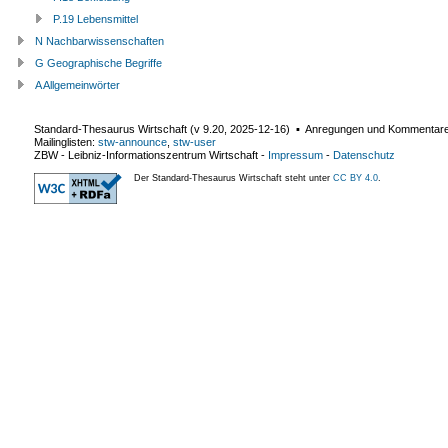
P.19 Lebensmittel
N Nachbarwissenschaften
G Geographische Begriffe
A Allgemeinwörter
Standard-Thesaurus Wirtschaft (v
9.20
,
2025-12-16
) ▪ Anregungen und Kommentar
Mailinglisten:
stw-announce
,
stw-user
ZBW - Leibniz-Informationszentrum Wirtschaft
-
Impressum
-
Datenschutz
Der Standard-Thesaurus Wirtschaft steht unter
CC BY 4.0
.