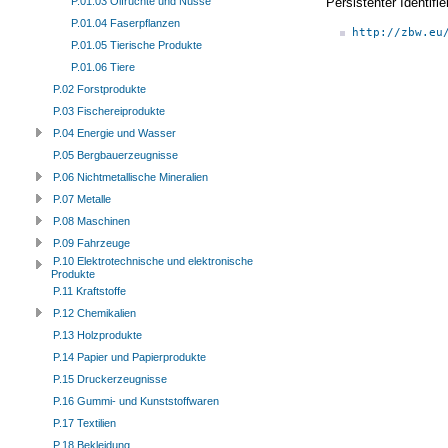
Persistenter Identif
P.01.03 Ölfrüchte und Nüsse
P.01.04 Faserpflanzen
http://zbw.eu
P.01.05 Tierische Produkte
P.01.06 Tiere
P.02 Forstprodukte
P.03 Fischereiprodukte
P.04 Energie und Wasser
P.05 Bergbauerzeugnisse
P.06 Nichtmetallische Mineralien
P.07 Metalle
P.08 Maschinen
P.09 Fahrzeuge
P.10 Elektrotechnische und elektronische
Produkte
P.11 Kraftstoffe
P.12 Chemikalien
P.13 Holzprodukte
P.14 Papier und Papierprodukte
P.15 Druckerzeugnisse
P.16 Gummi- und Kunststoffwaren
P.17 Textilien
P.18 Bekleidung