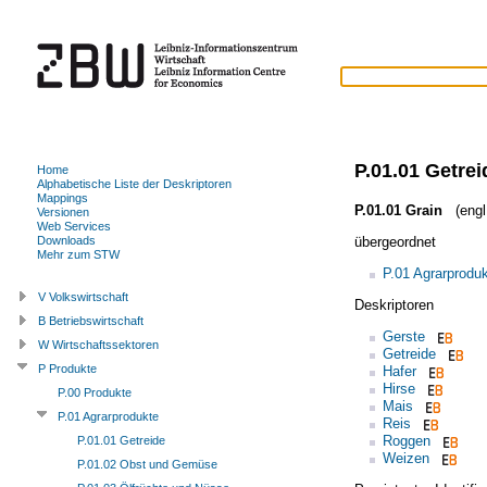
P.01.01 Getrei
Home
Alphabetische Liste der Deskriptoren
Mappings
P.01.01 Grain
(engl
Versionen
Web Services
übergeordnet
Downloads
Mehr zum STW
P.01 Agrarprodu
V Volkswirtschaft
Deskriptoren
B Betriebswirtschaft
Gerste
W Wirtschaftssektoren
Getreide
P Produkte
Hafer
Hirse
P.00 Produkte
Mais
P.01 Agrarprodukte
Reis
Roggen
P.01.01 Getreide
Weizen
P.01.02 Obst und Gemüse