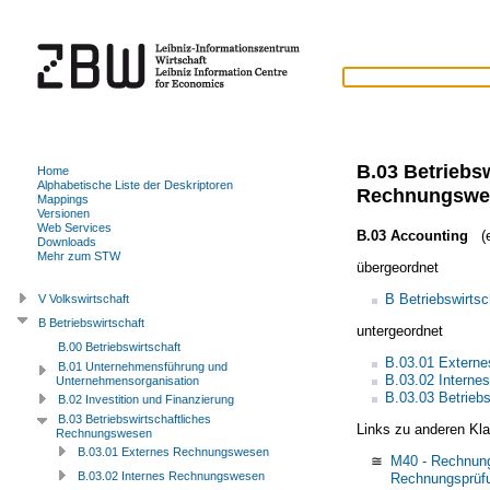
B.03 Betriebsw
Home
Alphabetische Liste der Deskriptoren
Rechnungswe
Mappings
Versionen
Web Services
B.03 Accounting
(e
Downloads
Mehr zum STW
übergeordnet
B Betriebswirtsc
V Volkswirtschaft
B Betriebswirtschaft
untergeordnet
B.00 Betriebswirtschaft
B.03.01 Extern
B.01 Unternehmensführung und
B.03.02 Intern
Unternehmensorganisation
B.03.03 Betriebs
B.02 Investition und Finanzierung
B.03 Betriebswirtschaftliches
Links zu anderen Kla
Rechnungswesen
B.03.01 Externes Rechnungswesen
≅
M40 - Rechnung
B.03.02 Internes Rechnungswesen
Rechnungsprüfu