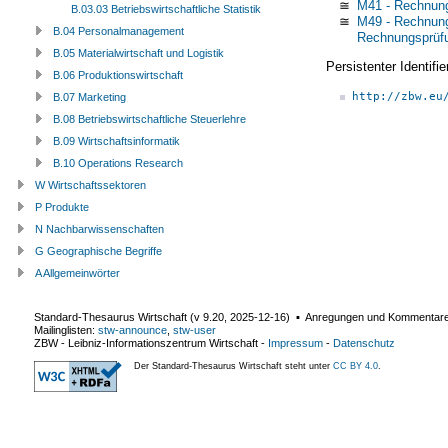
≅
M41 - Rechnun
B.03.03 Betriebswirtschaftliche Statistik
≅
M49 - Rechnung
B.04 Personalmanagement
Rechnungsprüfu
B.05 Materialwirtschaft und Logistik
Persistenter Identif
B.06 Produktionswirtschaft
http://zbw.eu
B.07 Marketing
B.08 Betriebswirtschaftliche Steuerlehre
B.09 Wirtschaftsinformatik
B.10 Operations Research
W Wirtschaftssektoren
P Produkte
N Nachbarwissenschaften
G Geographische Begriffe
A Allgemeinwörter
Standard-Thesaurus Wirtschaft (v
9.20
,
2025-12-16
) ▪ Anregungen und Kommentar
Mailinglisten:
stw-announce
,
stw-user
ZBW - Leibniz-Informationszentrum Wirtschaft
-
Impressum
-
Datenschutz
Der Standard-Thesaurus Wirtschaft steht unter
CC BY 4.0
.