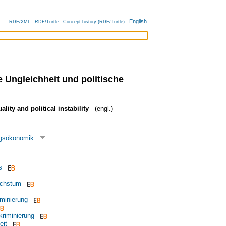
English
RDF/XML
RDF/Turtle
Concept history (RDF/Turtle)
e Ungleichheit und politische
ality and political instability
(engl.)
ngsökonomik
s
achstum
iminierung
kriminierung
eit