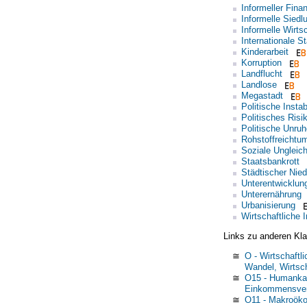
Informeller Fina
Informelle Siedl
Informelle Wirts
Internationale S
Kinderarbeit
Korruption
Landflucht
Landlose
Megastadt
Politische Instabi
Politisches Risi
Politische Unru
Rohstoffreichtu
Soziale Ungleich
Staatsbankrott
Städtischer Nie
Unterentwicklun
Unterernährung
Urbanisierung
Wirtschaftliche I
Links zu anderen Kla
≅
O - Wirtschaftl
Wandel, Wirtsc
≅
O15 - Humankap
Einkommensvert
≅
O11 - Makroök