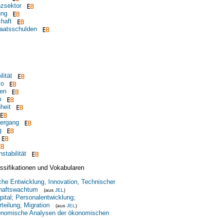
nzsektor
ung
chaft
taatsschulden
lität
ko
hen
m
heit
dergang
g
nstabilität
ssifikationen und Vokabularen
iche Entwicklung, Innovation, Technischer
haftswachtum
(aus
JEL
)
ital; Personalentwicklung;
eilung; Migration
(aus
JEL
)
onomische Analysen der ökonomischen