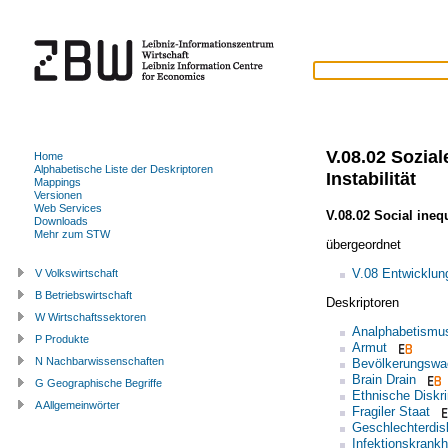
V.08.02 Sozial
Home
Alphabetische Liste der Deskriptoren
Instabilität
Mappings
Versionen
Web Services
V.08.02 Social inequ
Downloads
Mehr zum STW
übergeordnet
V.08 Entwicklu
V Volkswirtschaft
B Betriebswirtschaft
Deskriptoren
W Wirtschaftssektoren
Analphabetismu
P Produkte
Armut
N Nachbarwissenschaften
Bevölkerungsw
Brain Drain
G Geographische Begriffe
Ethnische Diskr
A Allgemeinwörter
Fragiler Staat
Geschlechterdis
Infektionskrankh