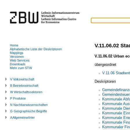
V.11.06.02 St
Home
Alphabetische Liste der Deskriptoren
Mappings
V.11.06.02 Urban e
Versionen
Web Services
übergeordnet
Downloads
Mehr zum STW
V.11.06 Stadten
V Volkswirtschaft
Deskriptoren
B Betriebswirtschaft
Gemeindefinanz
W Wirtschaftssektoren
Gemeindesteuer
P Produkte
Kommunale Abfal
Kommunale Aus
N Nachbarwissenschaften
Kommunale Dien
G Geographische Begriffe
Kommunale Ein
Kommunale Ener
A Allgemeinwörter
Kommunale Finan
Kommunaler Fin