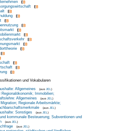
ternehmen
orgungswirtschaft
alt
huldung
t
hennutzung
itsmarkt
obilienmarkt
schaftsverkehr
hnungsmarkt
orttheorie
schaft
rtschaft
rung
ssifikationen und Vokabularen
aushalte: Allgemeines
(aus
JEL
)
d Regionalökonomik; Immobilien;
aftslehre: Allgemeines
(aus
JEL
)
 Migration; Regionale Arbeitsmärkte;
achbarschaftsmerkmale
(aus
JEL
)
aushalte: Sonstiges
(aus
JEL
)
e und kommunale Besteuerung; Subventionen und
n
(aus
JEL
)
achfrage
(aus
JEL
)
zur regionalen, städtischen und ländlichen