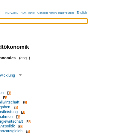
English
RDF/XML
RDF/Turtle
Concept history (RDF/Turtle)
adtökonomik
conomics
(engl.)
twicklung
en
lwirtschaft
gaben
stleistung
nahmen
giewirtschaft
zpolitik
anzausgleich