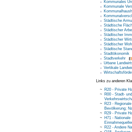
Kommunales Un
Kommunale Vers
Kommunalhaush
Kommunalversc
Städtische Armu
Städtische Fläc
Städtischer Arbe
Städtischer Imm
Städtischer Wirt
Städtischer Wo
Städtische Stand
Stadtökonomik
Stadtverkehr
Urbane Landwirt
Vertikale Landwi
Wirtschaftsförde
Links zu anderen Kla
~
R20 - Private H
~
R00 - Stadt- un
Verkehrswirtsch
~
R23 - Regionale
Bevölkerung; N
~
R29 - Private H
~
H71 - National
Einnahmequelle
~
R22 - Andere N
~
O18 - Analysen 