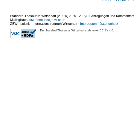
http://zbw.eu
Standard-Thesaurus Wirtschaft (v
9.20
,
2025-12-16
) ▪ Anregungen und Kommentar
Mailinglisten:
stw-announce
,
stw-user
ZBW - Leibniz-Informationszentrum Wirtschaft
-
Impressum
-
Datenschutz
Der Standard-Thesaurus Wirtschaft steht unter
CC BY 4.0
.