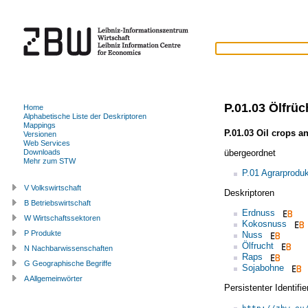
P.01.03 Ölfrü
Home
Alphabetische Liste der Deskriptoren
Mappings
P.01.03 Oil crops a
Versionen
Web Services
übergeordnet
Downloads
Mehr zum STW
P.01 Agrarprodu
V Volkswirtschaft
Deskriptoren
B Betriebswirtschaft
Erdnuss
W Wirtschaftssektoren
Kokosnuss
P Produkte
Nuss
Ölfrucht
N Nachbarwissenschaften
Raps
G Geographische Begriffe
Sojabohne
A Allgemeinwörter
Persistenter Identif