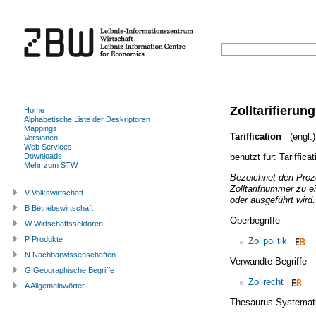
Zolltarifierung
Home
Alphabetische Liste der Deskriptoren
Mappings
Tariffication
(engl.)
Versionen
Web Services
benutzt für:
Tarifficat
Downloads
Mehr zum STW
Bezeichnet den Proz
Zolltarifnummer zu ei
V Volkswirtschaft
oder ausgeführt wird.
B Betriebswirtschaft
Oberbegriffe
W Wirtschaftssektoren
P Produkte
Zollpolitik
N Nachbarwissenschaften
Verwandte Begriffe
G Geographische Begriffe
Zollrecht
A Allgemeinwörter
Thesaurus Systemat