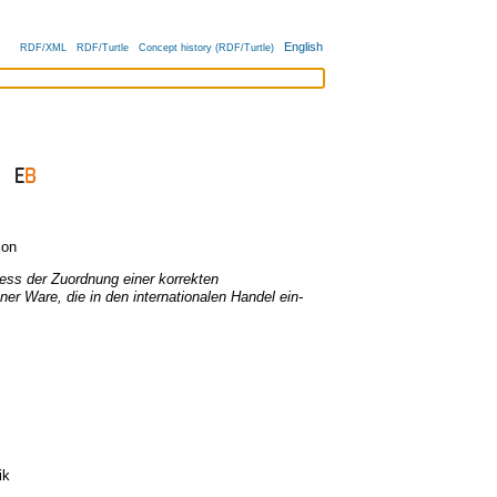
English
RDF/XML
RDF/Turtle
Concept history (RDF/Turtle)
ion
ess der Zuordnung einer korrekten
ner Ware, die in den internationalen Handel ein-
ik