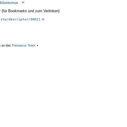
ektionismus
ier (für Bookmarks und zum Verlinken)
/stw/descriptor/30621-6
e an das
Thesaurus Team
▪