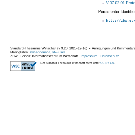
V.07.02.01 Prot
Persistenter Identif
http://zbw.eu
Standard-Thesaurus Wirtschaft (v
9.20
,
2025-12-16
) ▪ Anregungen und Kommentar
Mailinglisten:
stw-announce
,
stw-user
ZBW - Leibniz-Informationszentrum Wirtschaft
-
Impressum
-
Datenschutz
Der Standard-Thesaurus Wirtschaft steht unter
CC BY 4.0
.