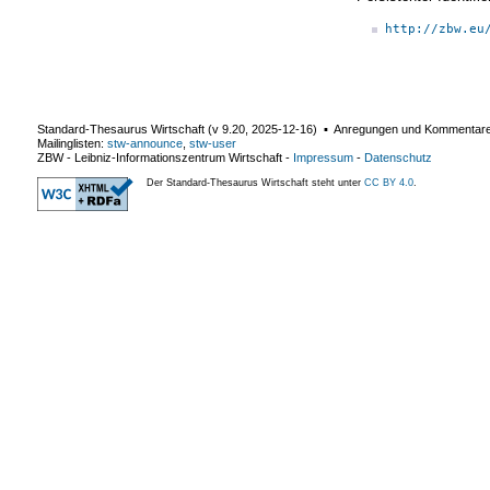
http://zbw.eu
Standard-Thesaurus Wirtschaft (v
9.20
,
2025-12-16
) ▪ Anregungen und Kommentar
Mailinglisten:
stw-announce
,
stw-user
ZBW - Leibniz-Informationszentrum Wirtschaft
-
Impressum
-
Datenschutz
Der Standard-Thesaurus Wirtschaft steht unter
CC BY 4.0
.