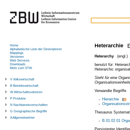
Heterarchie
Home
Alphabetische Liste der Deskriptoren
Mappings
Heterarchy
(engl.)
Versionen
Web Services
benutzt für:
Heterarc
Downloads
Mehr zum STW
Heterarchic organisa
Steht für eine Organi
V Volkswirtschaft
Organisationseinheit
B Betriebswirtschaft
Verwandte Begriffe
W Wirtschaftssektoren
P Produkte
Hierarchie
Organisationsstr
N Nachbarwissenschaften
G Geographische Begriffe
Thesaurus Systemat
A Allgemeinwörter
B.01.02.01 Organ
Persistenter Identif