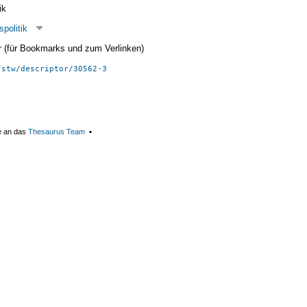
ik
politik
ier (für Bookmarks und zum Verlinken)
/stw/descriptor/30562-3
e an das
Thesaurus Team
▪