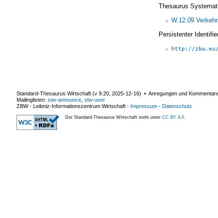
Thesaurus Systemat
W.12.09 Verkehrs
Persistenter Identif
http://zbw.eu
Standard-Thesaurus Wirtschaft (v
9.20
,
2025-12-16
) ▪ Anregungen und Kommentar
Mailinglisten:
stw-announce
,
stw-user
ZBW - Leibniz-Informationszentrum Wirtschaft
-
Impressum
-
Datenschutz
Der Standard-Thesaurus Wirtschaft steht unter
CC BY 4.0
.