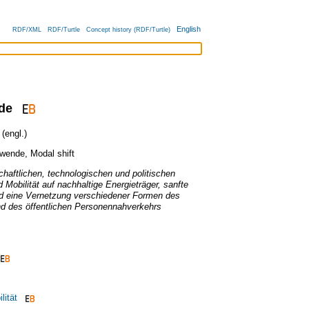
English
RDF/XML
RDF/Turtle
Concept history (RDF/Turtle)
de
(engl.)
swende
,
Modal shift
chaftlichen, technologischen und politischen
Mobilität auf nachhaltige Energieträger, sanfte
nd eine Vernetzung verschiedener Formen des
nd des öffentlichen Personennahverkehrs
lität