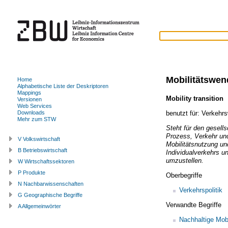
Mobilitätswen
Home
Alphabetische Liste der Deskriptoren
Mappings
Mobility transition
Versionen
Web Services
benutzt für:
Verkehr
Downloads
Mehr zum STW
Steht für den gesells
Prozess, Verkehr und 
V Volkswirtschaft
Mobilitätsnutzung u
B Betriebswirtschaft
Individualverkehrs u
umzustellen.
W Wirtschaftssektoren
P Produkte
Oberbegriffe
N Nachbarwissenschaften
Verkehrspolitik
G Geographische Begriffe
Verwandte Begriffe
A Allgemeinwörter
Nachhaltige Mobi