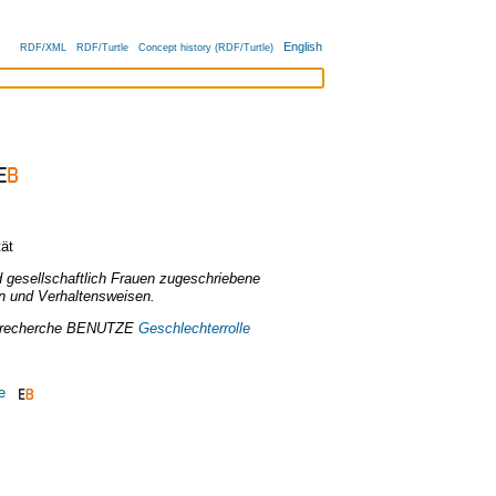
English
RDF/XML
RDF/Turtle
Concept history (RDF/Turtle)
tät
nd gesellschaftlich Frauen zugeschriebene
n und Verhaltensweisen.
rrecherche
BENUTZE
Geschlechterrolle
e