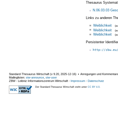
Thesaurus Systemat
N.06.03.03 Gesc
Links zu anderen Th
=
Weiblichkeit
(a
=
Weiblichkeit
(a
=
Weiblichkeit
(a
Persistenter Identif
http://zbw.eu
Standard-Thesaurus Wirtschaft (v
9.20
,
2025-12-16
) ▪ Anregungen und Kommentar
Mailinglisten:
stw-announce
,
stw-user
ZBW - Leibniz-Informationszentrum Wirtschaft
-
Impressum
-
Datenschutz
Der Standard-Thesaurus Wirtschaft steht unter
CC BY 4.0
.