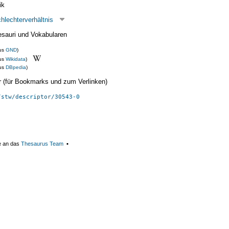
ik
hlechterverhältnis
esauri und Vokabularen
us
GND
)
us
Wikidata
)
us
DBpedia
)
ier (für Bookmarks und zum Verlinken)
/stw/descriptor/30543-0
e an das
Thesaurus Team
▪