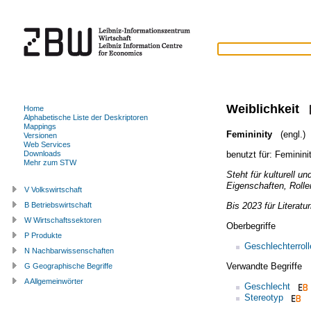
Weiblichkeit
Home
Alphabetische Liste der Deskriptoren
Mappings
Femininity
(engl.)
Versionen
Web Services
benutzt für:
Feminini
Downloads
Mehr zum STW
Steht für kulturell u
Eigenschaften, Rolle
V Volkswirtschaft
Bis 2023 für Literatu
B Betriebswirtschaft
W Wirtschaftssektoren
Oberbegriffe
P Produkte
Geschlechterroll
N Nachbarwissenschaften
Verwandte Begriffe
G Geographische Begriffe
A Allgemeinwörter
Geschlecht
Stereotyp