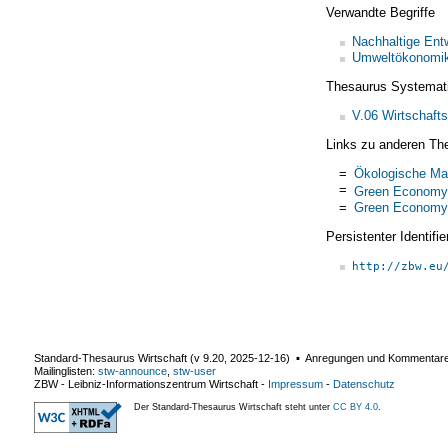
Verwandte Begriffe
Nachhaltige Ent
Umweltökonomi
Thesaurus Systemat
V.06 Wirtschaft
Links zu anderen Th
=
Ökologische Mar
=
Green Economy
=
Green Economy
Persistenter Identif
http://zbw.eu
Standard-Thesaurus Wirtschaft (v
9.20
,
2025-12-16
) ▪ Anregungen und Kommentar
Mailinglisten:
stw-announce
,
stw-user
ZBW - Leibniz-Informationszentrum Wirtschaft
-
Impressum
-
Datenschutz
Der Standard-Thesaurus Wirtschaft steht unter
CC BY 4.0
.