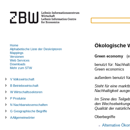
Ökologische W
Home
Alphabetische Liste der Deskriptoren
Mappings
Green economy
(en
Versionen
Web Services
benutzt für:
Nachhalt
Downloads
Mehr zum STW
Green economics
außerdem benutzt fü
V Volkswirtschaft
Steht für eine markt
B Betriebswirtschaft
Nachhaltigkeit ausger
W Wirtschaftssektoren
P Produkte
Im Sinne des Teilgeb
den Wechselwirkunge
N Nachbarwissenschaften
Qualität der natürli
G Geographische Begriffe
Oberbegriffe
A Allgemeinwörter
Alternative Öko