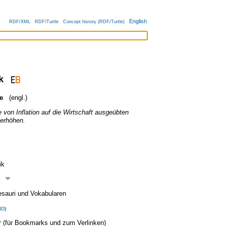
English
RDF/XML
RDF/Turtle
Concept history (RDF/Turtle)
k
e
(engl.)
e von Inflation auf die Wirtschaft ausgeübten
 erhöhen.
ik
esauri und Vokabularen
ND
)
ier (für Bookmarks und zum Verlinken)