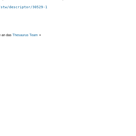
/stw/descriptor/30529-1
e an das
Thesaurus Team
▪