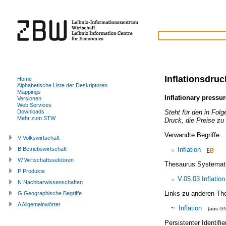
Inflationsdruc
Home
Alphabetische Liste der Deskriptoren
Mappings
Inflationary pressur
Versionen
Web Services
Steht für den in Folg
Downloads
Mehr zum STW
Druck, die Preise zu
Verwandte Begriffe
V Volkswirtschaft
Inflation
B Betriebswirtschaft
W Wirtschaftssektoren
Thesaurus Systemat
P Produkte
V.05.03 Inflation
N Nachbarwissenschaften
Links zu anderen Th
G Geographische Begriffe
A Allgemeinwörter
~
Inflation
(aus
G
Persistenter Identif