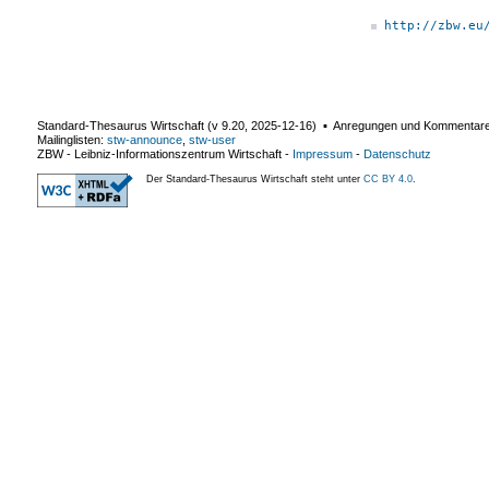
http://zbw.eu
Standard-Thesaurus Wirtschaft (v
9.20
,
2025-12-16
) ▪ Anregungen und Kommentar
Mailinglisten:
stw-announce
,
stw-user
ZBW - Leibniz-Informationszentrum Wirtschaft
-
Impressum
-
Datenschutz
Der Standard-Thesaurus Wirtschaft steht unter
CC BY 4.0
.