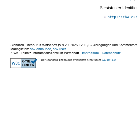
Persistenter Identif
http://zbw.eu
Standard-Thesaurus Wirtschaft (v
9.20
,
2025-12-16
) ▪ Anregungen und Kommentar
Mailinglisten:
stw-announce
,
stw-user
ZBW - Leibniz-Informationszentrum Wirtschaft
-
Impressum
-
Datenschutz
Der Standard-Thesaurus Wirtschaft steht unter
CC BY 4.0
.