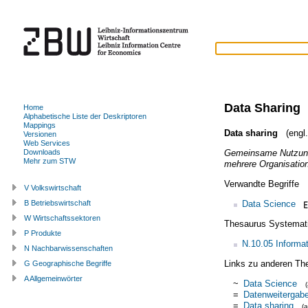
Data Sharing
Home
Alphabetische Liste der Deskriptoren
Mappings
Data sharing
(engl.
Versionen
Web Services
Gemeinsame Nutzung 
Downloads
Mehr zum STW
mehrere Organisatio
Verwandte Begriffe
V Volkswirtschaft
Data Science
B Betriebswirtschaft
W Wirtschaftssektoren
Thesaurus Systemat
P Produkte
N.10.05 Informat
N Nachbarwissenschaften
Links zu anderen Th
G Geographische Begriffe
A Allgemeinwörter
~
Data Science
=
Datenweitergab
=
Data sharing
(