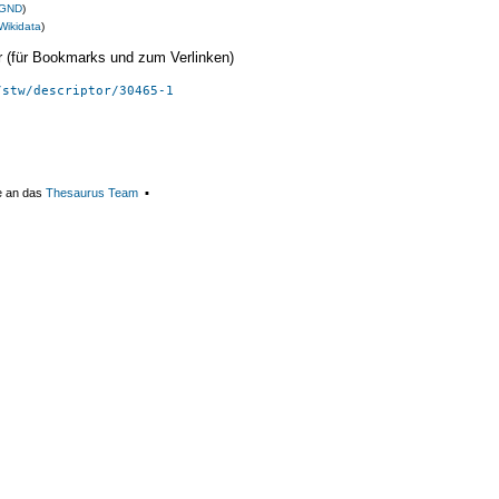
GND
)
Wikidata
)
ier (für Bookmarks und zum Verlinken)
/stw/descriptor/30465-1
e an das
Thesaurus Team
▪