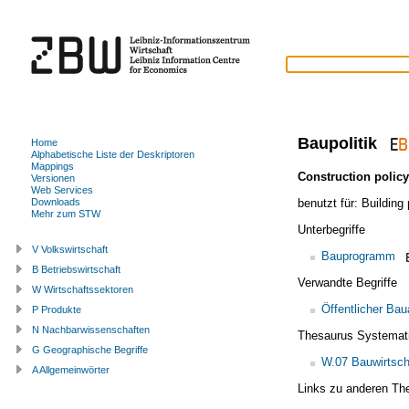
Baupolitik
Home
Alphabetische Liste der Deskriptoren
Mappings
Construction policy
Versionen
Web Services
benutzt für:
Building 
Downloads
Mehr zum STW
Unterbegriffe
V Volkswirtschaft
Bauprogramm
B Betriebswirtschaft
Verwandte Begriffe
W Wirtschaftssektoren
Öffentlicher Bau
P Produkte
N Nachbarwissenschaften
Thesaurus Systemat
G Geographische Begriffe
W.07 Bauwirtsch
A Allgemeinwörter
Links zu anderen Th