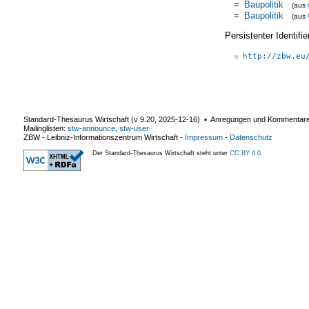
=
Baupolitik
(aus
=
Baupolitik
(aus
Persistenter Identif
http://zbw.eu
Standard-Thesaurus Wirtschaft (v
9.20
,
2025-12-16
) ▪ Anregungen und Kommentar
Mailinglisten:
stw-announce
,
stw-user
ZBW - Leibniz-Informationszentrum Wirtschaft
-
Impressum
-
Datenschutz
Der Standard-Thesaurus Wirtschaft steht unter
CC BY 4.0
.