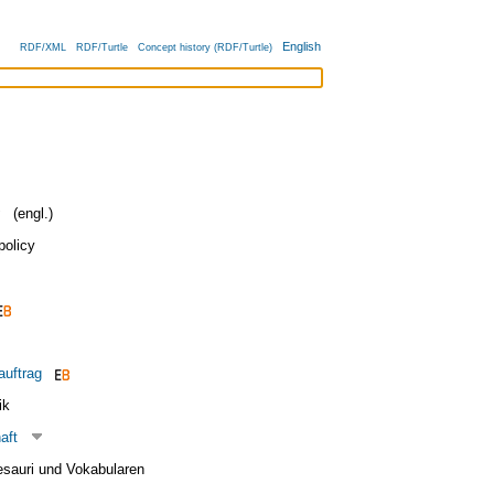
English
RDF/XML
RDF/Turtle
Concept history (RDF/Turtle)
(engl.)
policy
auftrag
ik
aft
esauri und Vokabularen