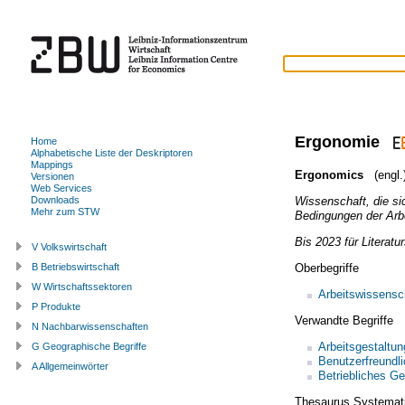
Ergonomie
Home
Alphabetische Liste der Deskriptoren
Mappings
Ergonomics
(engl.
Versionen
Web Services
Wissenschaft, die si
Downloads
Mehr zum STW
Bedingungen der Arbe
Bis 2023 für Literatu
V Volkswirtschaft
Oberbegriffe
B Betriebswirtschaft
W Wirtschaftssektoren
Arbeitswissensc
P Produkte
Verwandte Begriffe
N Nachbarwissenschaften
Arbeitsgestaltun
G Geographische Begriffe
Benutzerfreundli
A Allgemeinwörter
Betriebliches 
Thesaurus Systemat