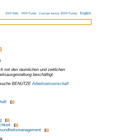
English
RDF/XML
RDF/Turtle
Concept history (RDF/Turtle)
)
ch mit den räumlichen und zeitlichen
itsausgestaltung beschäftigt.
rsuche
BENUTZE
Arbeitswissenschaft
haft
g
chkeit
Gesundheitsmanagement
ik