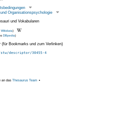
itsbedingungen
- und Organisationspsychologie
esauri und Vokabularen
s
Wikidata
)
us
DBpedia
)
ier (für Bookmarks und zum Verlinken)
/stw/descriptor/30455-4
e an das
Thesaurus Team
▪