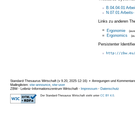
B.04.04.01 Arbe
N.07.01 Arbeits
Links zu anderen Th
=
Ergonomie
(au
=
Ergonomics
(a
Persistenter Identif
http://zbw.eu
Standard-Thesaurus Wirtschaft (v
9.20
,
2025-12-16
) ▪ Anregungen und Kommentar
Mailinglisten:
stw-announce
,
stw-user
ZBW - Leibniz-Informationszentrum Wirtschaft
-
Impressum
-
Datenschutz
Der Standard-Thesaurus Wirtschaft steht unter
CC BY 4.0
.