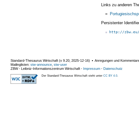
Links zu anderen Th
=
Portugiesischsp
Persistenter Identif
http://zbw.eu
Standard-Thesaurus Wirtschaft (v
9.20
,
2025-12-16
) ▪ Anregungen und Kommentar
Mailinglisten:
stw-announce
,
stw-user
ZBW - Leibniz-Informationszentrum Wirtschaft
-
Impressum
-
Datenschutz
Der Standard-Thesaurus Wirtschaft steht unter
CC BY 4.0
.