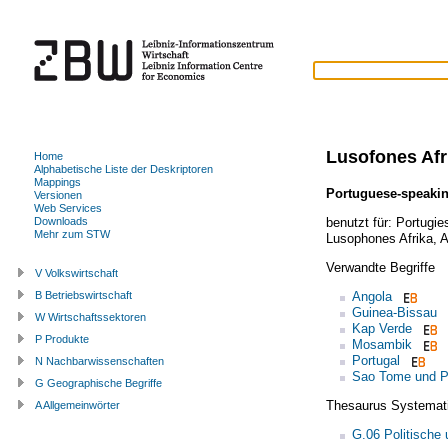
Lusofones Afr
Home
Alphabetische Liste der Deskriptoren
Mappings
Portuguese-speakin
Versionen
Web Services
benutzt für:
Portugie
Downloads
Mehr zum STW
Lusophones Afrika
,
A
Verwandte Begriffe
V Volkswirtschaft
Angola
B Betriebswirtschaft
Guinea-Bissau
W Wirtschaftssektoren
Kap Verde
P Produkte
Mosambik
Portugal
N Nachbarwissenschaften
Sao Tome und P
G Geographische Begriffe
Thesaurus Systemat
A Allgemeinwörter
G.06 Politische