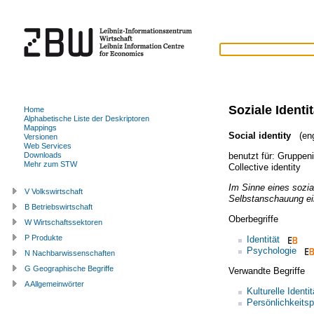
Soziale Identit
Home
Alphabetische Liste der Deskriptoren
Mappings
Social identity
(eng
Versionen
Web Services
benutzt für:
Gruppeni
Downloads
Mehr zum STW
Collective identity
Im Sinne eines sozia
V Volkswirtschaft
Selbstanschauung ei
B Betriebswirtschaft
Oberbegriffe
W Wirtschaftssektoren
P Produkte
Identität
Psychologie
N Nachbarwissenschaften
G Geographische Begriffe
Verwandte Begriffe
A Allgemeinwörter
Kulturelle Identit
Persönlichkeits