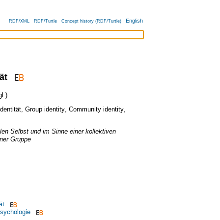
English
RDF/XML
RDF/Turtle
Concept history (RDF/Turtle)
ät
l.)
dentität
,
Group identity
,
Community identity
,
len Selbst und im Sinne einer kollektiven
ner Gruppe
ät
psychologie