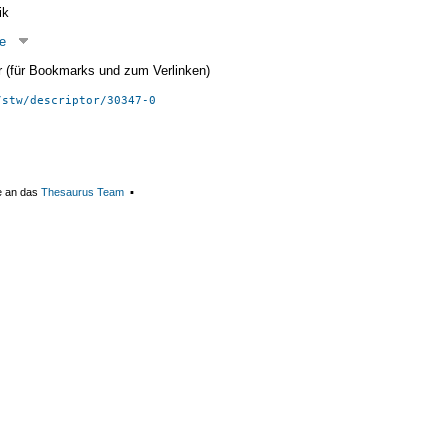
ik
e
ier (für Bookmarks und zum Verlinken)
/stw/descriptor/30347-0
e an das
Thesaurus Team
▪