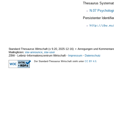
Thesaurus Systemat
N.07 Psychologi
Persistenter Identif
http://zbw.eu
Standard-Thesaurus Wirtschaft (v
9.20
,
2025-12-16
) ▪ Anregungen und Kommentar
Mailinglisten:
stw-announce
,
stw-user
ZBW - Leibniz-Informationszentrum Wirtschaft
-
Impressum
-
Datenschutz
Der Standard-Thesaurus Wirtschaft steht unter
CC BY 4.0
.