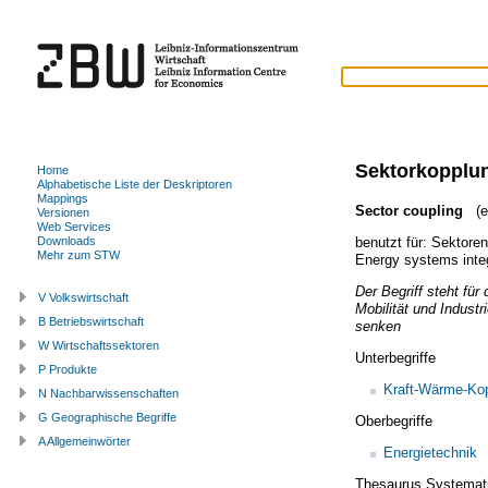
Sektorkopplu
Home
Alphabetische Liste der Deskriptoren
Mappings
Sector coupling
(en
Versionen
Web Services
benutzt für:
Sektoren
Downloads
Mehr zum STW
Energy systems inte
Der Begriff steht fü
V Volkswirtschaft
Mobilität und Indust
B Betriebswirtschaft
senken
W Wirtschaftssektoren
Unterbegriffe
P Produkte
Kraft-Wärme-Ko
N Nachbarwissenschaften
G Geographische Begriffe
Oberbegriffe
A Allgemeinwörter
Energietechnik
Thesaurus Systemat