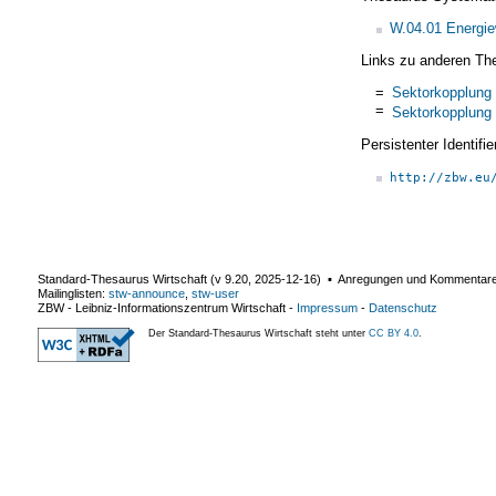
W.04.01 Energie
Links zu anderen Th
=
Sektorkopplung
=
Sektorkopplung
Persistenter Identif
http://zbw.eu
Standard-Thesaurus Wirtschaft (v
9.20
,
2025-12-16
) ▪ Anregungen und Kommentar
Mailinglisten:
stw-announce
,
stw-user
ZBW - Leibniz-Informationszentrum Wirtschaft
-
Impressum
-
Datenschutz
Der Standard-Thesaurus Wirtschaft steht unter
CC BY 4.0
.