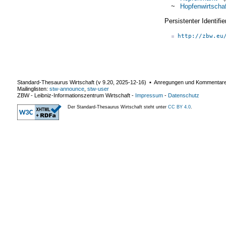
~
Hopfenwirtschaf
Persistenter Identif
http://zbw.eu
Standard-Thesaurus Wirtschaft (v
9.20
,
2025-12-16
) ▪ Anregungen und Kommentar
Mailinglisten:
stw-announce
,
stw-user
ZBW - Leibniz-Informationszentrum Wirtschaft
-
Impressum
-
Datenschutz
Der Standard-Thesaurus Wirtschaft steht unter
CC BY 4.0
.