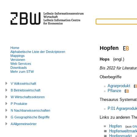
Hopfen
Home
Alphabetische Liste der Deskriptoren
Mappings
Hops
(engl.)
Versionen
Web Services
Bis 2022 für Literatu
Downloads
Mehr zum STW
Oberbegriffe
V Volkswirtschaft
Agrarprodukt
Pflanze
B Betriebswirtschaft
W Wirtschaftssektoren
Thesaurus Systemat
P Produkte
P.01 Agrarprodu
N Nachbarwissenschaften
Links zu anderen Th
G Geographische Begriffe
A Allgemeinwörter
=
Hopfen
(aus
GN
≅
Hopfenweltmark
≅
Hopfenmarkt