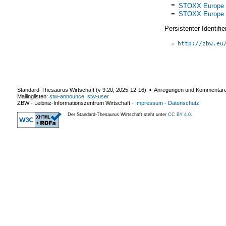
=
STOXX Europe 
=
STOXX Europe 
Persistenter Identif
http://zbw.eu
Standard-Thesaurus Wirtschaft (v
9.20
,
2025-12-16
) ▪ Anregungen und Kommentar
Mailinglisten:
stw-announce
,
stw-user
ZBW - Leibniz-Informationszentrum Wirtschaft
-
Impressum
-
Datenschutz
Der Standard-Thesaurus Wirtschaft steht unter
CC BY 4.0
.