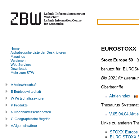
EUROSTOXX
Home
Alphabetische Liste der Deskriptoren
Mappings
Stoxx Europe 50
(e
Versionen
Web Services
benutzt für:
EUROSto
Downloads
Mehr zum STW
Bis 2021 für Literatu
V Volkswirtschaft
Oberbegriffe
B Betriebswirtschaft
Aktienindex
W Wirtschaftssektoren
Thesaurus Systemat
P Produkte
N Nachbarwissenschaften
V.05.04.04 Akti
G Geographische Begriffe
Links zu anderen Th
A Allgemeinwörter
=
STOXX Europe 
=
EURO STOXX 