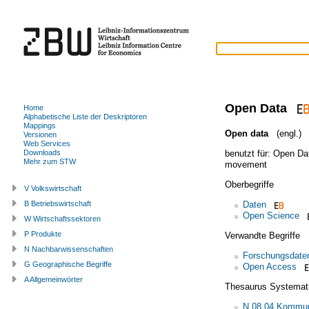
Open Data
Home
Alphabetische Liste der Deskriptoren
Mappings
Open data
(engl.)
Versionen
Web Services
benutzt für:
Open Da
Downloads
Mehr zum STW
movement
Oberbegriffe
V Volkswirtschaft
Daten
B Betriebswirtschaft
Open Science
W Wirtschaftssektoren
P Produkte
Verwandte Begriffe
N Nachbarwissenschaften
Forschungsdate
G Geographische Begriffe
Open Access
A Allgemeinwörter
Thesaurus Systemat
N.08.04 Kommun