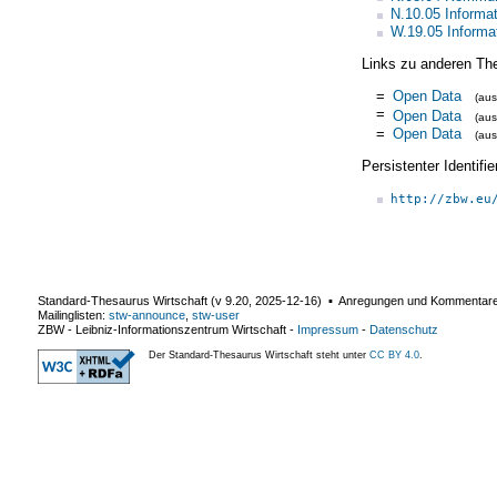
N.10.05 Informat
W.19.05 Informa
Links zu anderen Th
=
Open Data
(au
=
Open Data
(au
=
Open Data
(au
Persistenter Identif
http://zbw.eu
Standard-Thesaurus Wirtschaft (v
9.20
,
2025-12-16
) ▪ Anregungen und Kommentar
Mailinglisten:
stw-announce
,
stw-user
ZBW - Leibniz-Informationszentrum Wirtschaft
-
Impressum
-
Datenschutz
Der Standard-Thesaurus Wirtschaft steht unter
CC BY 4.0
.