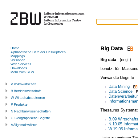
Big Data
Home
Alphabetische Liste der Deskriptoren
Mappings
Big data
(engl.)
Versionen
Web Services
benutzt für:
Massend
Downloads
Mehr zum STW
Verwandte Begriffe
V Volkswirtschaft
Data Mining
Data Science
B Betriebswirtschaft
Datenverarbeitu
W Wirtschaftssektoren
Informationsma
P Produkte
Thesaurus Systemat
N Nachbarwissenschaften
G Geographische Begriffe
B.09 Wirtschafts
N.10.05 Informat
A Allgemeinwörter
W.19.05 Informa
Links zu anderen Th