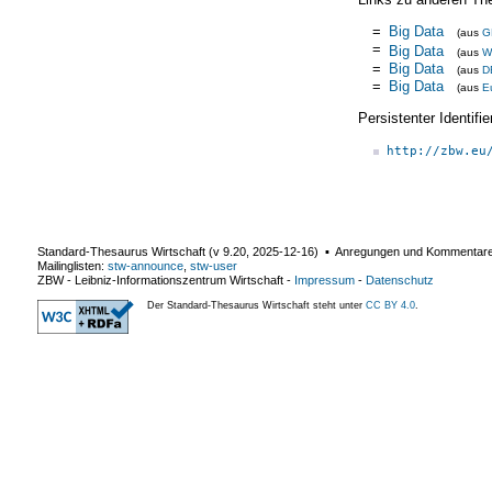
=
Big Data
(aus
G
=
Big Data
(aus
W
=
Big Data
(aus
D
=
Big Data
(aus
E
Persistenter Identif
http://zbw.eu
Standard-Thesaurus Wirtschaft (v
9.20
,
2025-12-16
) ▪ Anregungen und Kommentar
Mailinglisten:
stw-announce
,
stw-user
ZBW - Leibniz-Informationszentrum Wirtschaft
-
Impressum
-
Datenschutz
Der Standard-Thesaurus Wirtschaft steht unter
CC BY 4.0
.