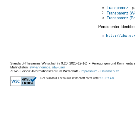
=
Transparenz
(
>
Transparenz (We
>
Transparenz (Pol
Persistenter Identif
http://zbw.eu
Standard-Thesaurus Wirtschaft (v
9.20
,
2025-12-16
) ▪ Anregungen und Kommentar
Mailinglisten:
stw-announce
,
stw-user
ZBW - Leibniz-Informationszentrum Wirtschaft
-
Impressum
-
Datenschutz
Der Standard-Thesaurus Wirtschaft steht unter
CC BY 4.0
.