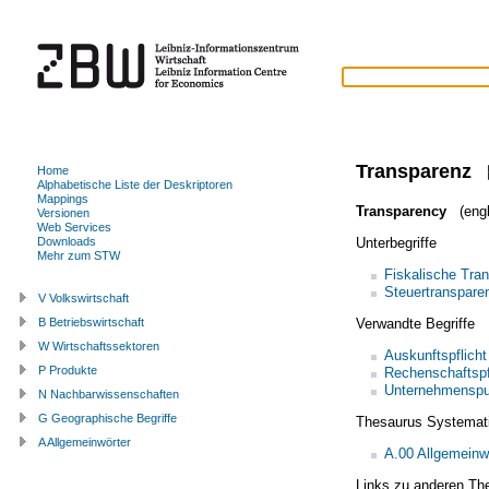
Transparenz
Home
Alphabetische Liste der Deskriptoren
Mappings
Transparency
(engl
Versionen
Web Services
Unterbegriffe
Downloads
Mehr zum STW
Fiskalische Tra
Steuertranspare
V Volkswirtschaft
Verwandte Begriffe
B Betriebswirtschaft
W Wirtschaftssektoren
Auskunftspflicht
P Produkte
Rechenschaftspf
Unternehmenspub
N Nachbarwissenschaften
G Geographische Begriffe
Thesaurus Systemat
A Allgemeinwörter
A.00 Allgemeinw
Links zu anderen Th