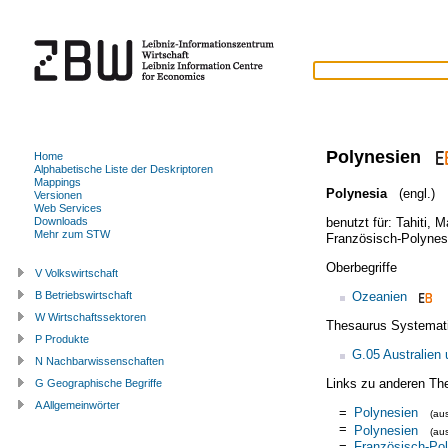
Polynesien
Home
Alphabetische Liste der Deskriptoren
Mappings
Polynesia
(engl.)
Versionen
Web Services
benutzt für:
Tahiti
,
M
Downloads
Mehr zum STW
Französisch-Polynes
Oberbegriffe
V Volkswirtschaft
Ozeanien
B Betriebswirtschaft
W Wirtschaftssektoren
Thesaurus Systemat
P Produkte
G.05 Australien
N Nachbarwissenschaften
Links zu anderen Th
G Geographische Begriffe
A Allgemeinwörter
=
Polynesien
(au
=
Polynesien
(au
=
Französisch-Po