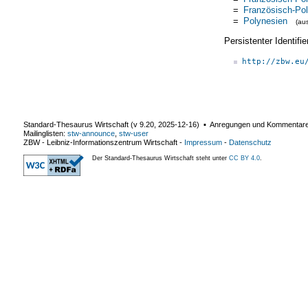
=
Französisch-Po
=
Polynesien
(au
Persistenter Identif
http://zbw.eu
Standard-Thesaurus Wirtschaft (v
9.20
,
2025-12-16
) ▪ Anregungen und Kommentar
Mailinglisten:
stw-announce
,
stw-user
ZBW - Leibniz-Informationszentrum Wirtschaft
-
Impressum
-
Datenschutz
Der Standard-Thesaurus Wirtschaft steht unter
CC BY 4.0
.