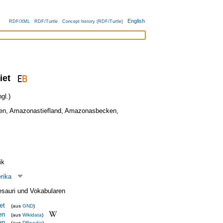
English
RDF/XML
RDF/Turtle
Concept history (RDF/Turtle)
iet
gl.)
en
,
Amazonastiefland
,
Amazonasbecken
,
ik
rika
esauri und Vokabularen
et
(aus
GND
)
en
(aus
Wikidata
)
en
(aus
DBpedia
)