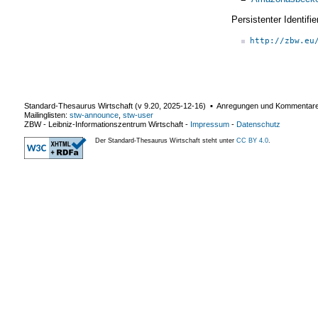
Persistenter Identif
http://zbw.eu
Standard-Thesaurus Wirtschaft (v
9.20
,
2025-12-16
) ▪ Anregungen und Kommentar
Mailinglisten:
stw-announce
,
stw-user
ZBW - Leibniz-Informationszentrum Wirtschaft
-
Impressum
-
Datenschutz
Der Standard-Thesaurus Wirtschaft steht unter
CC BY 4.0
.