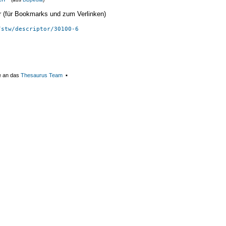
ier (für Bookmarks und zum Verlinken)
/stw/descriptor/30100-6
e an das
Thesaurus Team
▪