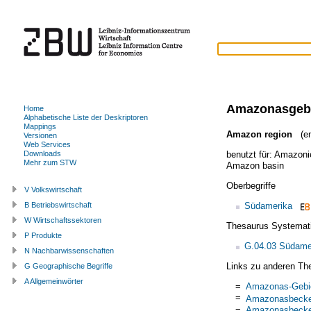
Amazonasgeb
Home
Alphabetische Liste der Deskriptoren
Mappings
Amazon region
(en
Versionen
Web Services
benutzt für:
Amazoni
Downloads
Mehr zum STW
Amazon basin
Oberbegriffe
V Volkswirtschaft
Südamerika
B Betriebswirtschaft
W Wirtschaftssektoren
Thesaurus Systemat
P Produkte
G.04.03 Südame
N Nachbarwissenschaften
Links zu anderen Th
G Geographische Begriffe
A Allgemeinwörter
=
Amazonas-Gebi
=
Amazonasbeck
=
Amazonasbeck