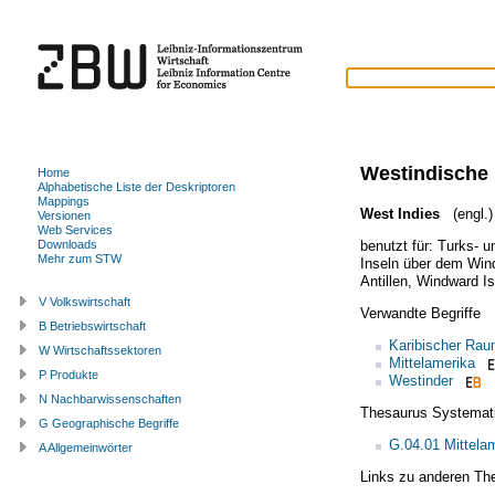
Westindische 
Home
Alphabetische Liste der Deskriptoren
Mappings
West Indies
(engl.)
Versionen
Web Services
benutzt für:
Turks- u
Downloads
Mehr zum STW
Inseln über dem Win
Antillen
,
Windward Is
V Volkswirtschaft
Verwandte Begriffe
B Betriebswirtschaft
Karibischer Ra
W Wirtschaftssektoren
Mittelamerika
P Produkte
Westinder
N Nachbarwissenschaften
Thesaurus Systemat
G Geographische Begriffe
G.04.01 Mittela
A Allgemeinwörter
Links zu anderen Th