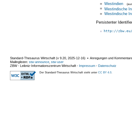
=
Westindien
(au
=
Westindische In
=
Westindische In
Persistenter Identif
http://zbw.eu
Standard-Thesaurus Wirtschaft (v
9.20
,
2025-12-16
) ▪ Anregungen und Kommentar
Mailinglisten:
stw-announce
,
stw-user
ZBW - Leibniz-Informationszentrum Wirtschaft
-
Impressum
-
Datenschutz
Der Standard-Thesaurus Wirtschaft steht unter
CC BY 4.0
.