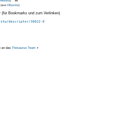
Wikidata
)
(aus
DBpedia
)
ier (für Bookmarks und zum Verlinken)
/stw/descriptor/30022-0
e an das
Thesaurus Team
▪