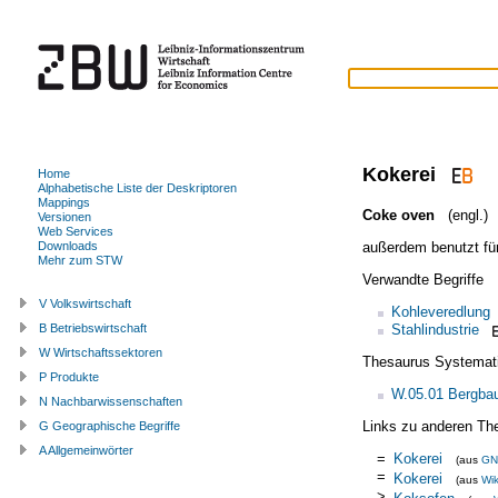
Kokerei
Home
Alphabetische Liste der Deskriptoren
Mappings
Coke oven
(engl.)
Versionen
Web Services
außerdem benutzt fü
Downloads
Mehr zum STW
Verwandte Begriffe
V Volkswirtschaft
Kohleveredlung
Stahlindustrie
B Betriebswirtschaft
W Wirtschaftssektoren
Thesaurus Systemat
P Produkte
W.05.01 Bergba
N Nachbarwissenschaften
Links zu anderen Th
G Geographische Begriffe
A Allgemeinwörter
=
Kokerei
(aus
GN
=
Kokerei
(aus
Wik
>
Koksofen