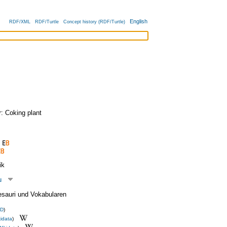
English
RDF/XML
RDF/Turtle
Concept history (RDF/Turtle)
r:
Coking plant
ik
u
esauri und Vokabularen
D
)
idata
)