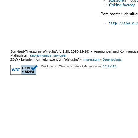
(aus
=
Coking factory
Persistenter Identif
http://zbw.eu
Standard-Thesaurus Wirtschaft (v
9.20
,
2025-12-16
) ▪ Anregungen und Kommentar
Mailinglisten:
stw-announce
,
stw-user
ZBW - Leibniz-Informationszentrum Wirtschaft
-
Impressum
-
Datenschutz
Der Standard-Thesaurus Wirtschaft steht unter
CC BY 4.0
.